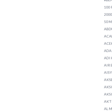
100 
200
50 
ABD
ACA
ACE
ADA
ADI
AIR 
AIS
AKS
AKS
AKS
AKT
AL 