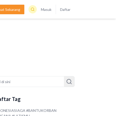
kat Sekarang
Masuk
Daftar
ftar Tag
DONESIASIAGA #BANTUKORBAN
NCANA #LAZISMU