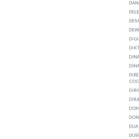
DAN
DEL
DES
DEW
DIG
DIK
DIN
DINA
DIR
COO
DIR
DIRJ
DO
DON
DUA
DUS