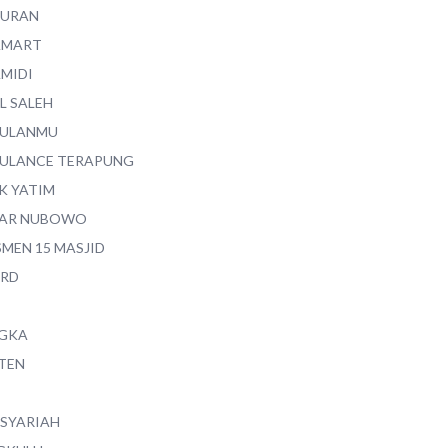
QURAN
AMART
AMIDI
L SALEH
ULANMU
ULANCE TERAPUNG
K YATIM
AR NUBOWO
SMEN 15 MASJID
RD
GKA
TEN
 SYARIAH