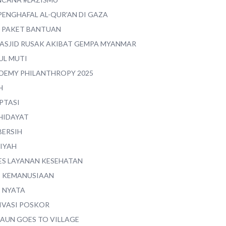
PENGHAFAL AL-QUR'AN DI GAZA
0 PAKET BANTUAN
MASJID RUSAK AKIBAT GEMPA MYANMAR
UL MUTI
DEMY PHILANTHROPY 2025
H
PTASI
 HIDAYAT
BERSIH
YIYAH
ES LAYANAN KESEHATAN
I KEMANUSIAAN
I NYATA
IVASI POSKOR
MAUN GOES TO VILLAGE