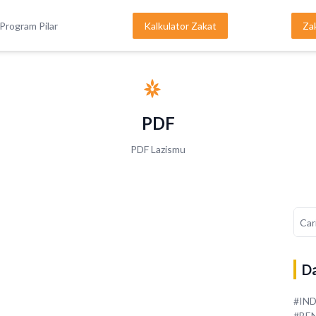
Program Pilar
Kalkulator Zakat
Za
PDF
PDF Lazismu
Da
#IN
#BE