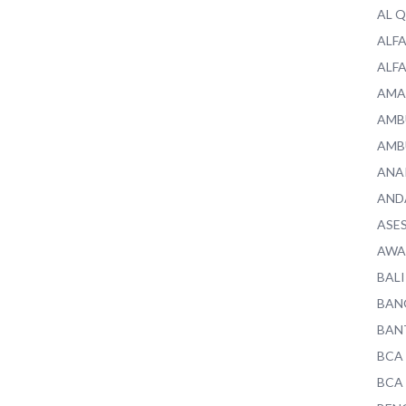
AL 
ALF
ALF
AMA
AMB
AMB
ANA
AND
ASE
AWA
BALI
BAN
BAN
BCA
BCA