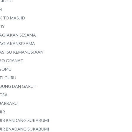
GKULU
H
K TO MASJID
UY
AGIAKAN SESAMA
AGIAKANSESAMA
AS ISU KEMANUSIAAN
SO GRANAT
SOMU
TI GURU
DUNG DAN GARUT
GSA
JARBARU
JIR
JIR BANDANG SUKABUMI
JIR BNADANG SUKABUMI