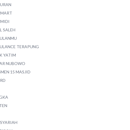
QURAN
AMART
AMIDI
L SALEH
ULANMU
ULANCE TERAPUNG
K YATIM
AR NUBOWO
SMEN 15 MASJID
RD
GKA
TEN
 SYARIAH