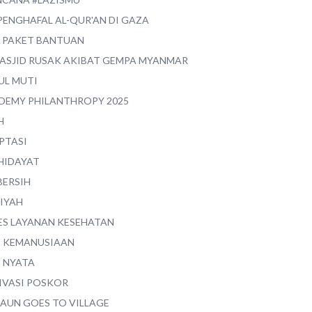
PENGHAFAL AL-QUR'AN DI GAZA
0 PAKET BANTUAN
MASJID RUSAK AKIBAT GEMPA MYANMAR
UL MUTI
DEMY PHILANTHROPY 2025
H
PTASI
 HIDAYAT
BERSIH
YIYAH
ES LAYANAN KESEHATAN
I KEMANUSIAAN
I NYATA
IVASI POSKOR
MAUN GOES TO VILLAGE