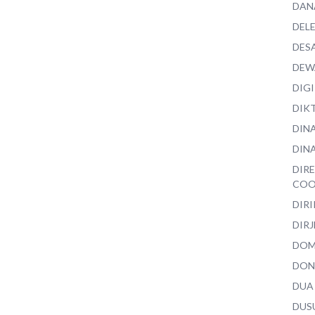
DAN
DEL
DES
DEW
DIG
DIK
DIN
DINA
DIR
COO
DIR
DIRJ
DO
DON
DUA
DUS