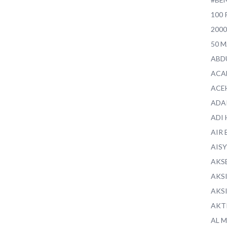
100 
200
50 
ABD
ACA
ACE
ADA
ADI
AIR 
AIS
AKS
AKS
AKS
AKT
AL 