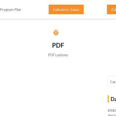
Program Pilar
Kalkulator Zakat
Za
PDF
PDF Lazismu
Da
#IN
#BE