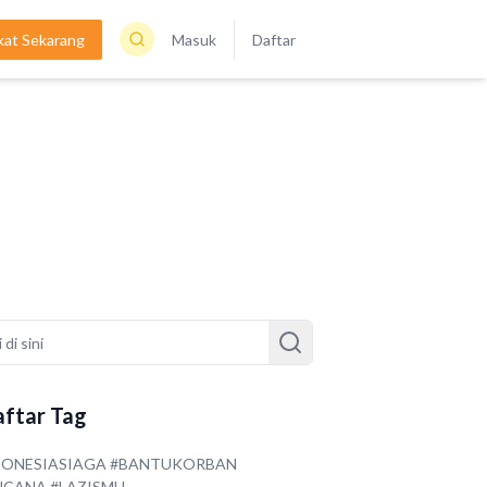
kat Sekarang
Masuk
Daftar
ftar Tag
DONESIASIAGA #BANTUKORBAN
NCANA #LAZISMU