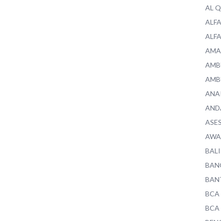
AL 
ALF
ALF
AMA
AMB
AMB
ANA
AND
ASE
AWA
BALI
BAN
BAN
BCA
BCA