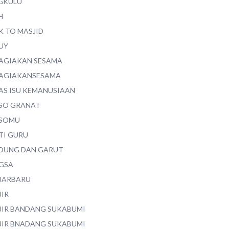
GKULU
H
K TO MASJID
UY
AGIAKAN SESAMA
AGIAKANSESAMA
AS ISU KEMANUSIAAN
SO GRANAT
SOMU
TI GURU
DUNG DAN GARUT
GSA
JARBARU
JIR
JIR BANDANG SUKABUMI
JIR BNADANG SUKABUMI