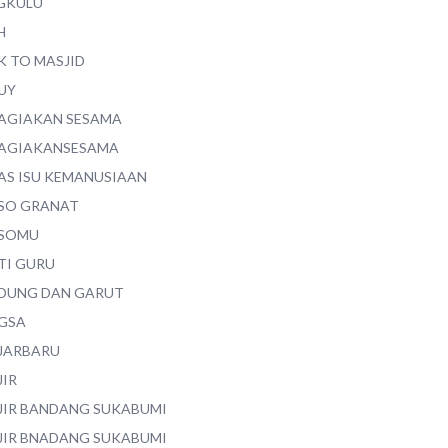
GKULU
H
K TO MASJID
UY
AGIAKAN SESAMA
AGIAKANSESAMA
AS ISU KEMANUSIAAN
SO GRANAT
SOMU
TI GURU
DUNG DAN GARUT
GSA
JARBARU
JIR
JIR BANDANG SUKABUMI
JIR BNADANG SUKABUMI