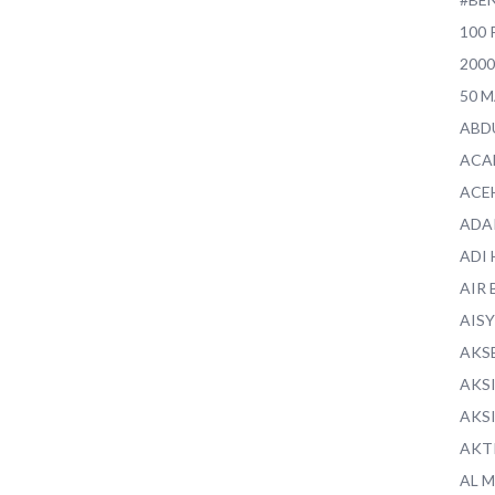
100 
200
50 
ABD
ACA
ACE
ADA
ADI
AIR 
AIS
AKS
AKS
AKS
AKT
AL 