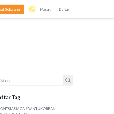
kat Sekarang
Masuk
Daftar
ftar Tag
DONESIASIAGA #BANTUKORBAN
NCANA #LAZISMU