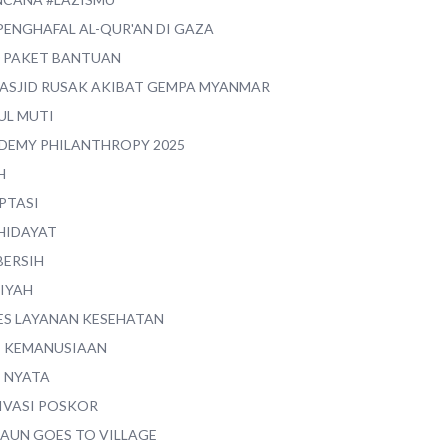
PENGHAFAL AL-QUR'AN DI GAZA
0 PAKET BANTUAN
MASJID RUSAK AKIBAT GEMPA MYANMAR
UL MUTI
DEMY PHILANTHROPY 2025
H
PTASI
 HIDAYAT
BERSIH
YIYAH
ES LAYANAN KESEHATAN
I KEMANUSIAAN
I NYATA
IVASI POSKOR
MAUN GOES TO VILLAGE