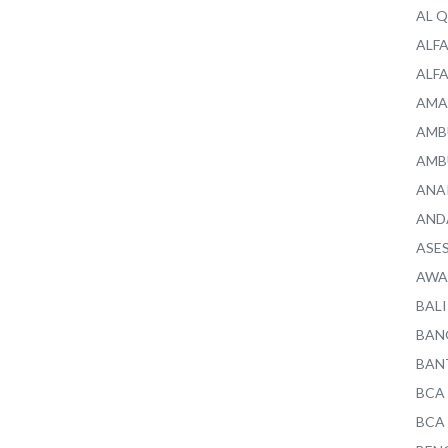
AL 
ALF
ALF
AMA
AMB
AMB
ANA
AND
ASE
AWA
BALI
BAN
BAN
BCA
BCA