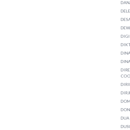
DAN
DEL
DES
DEW
DIG
DIK
DIN
DINA
DIR
COO
DIR
DIRJ
DO
DON
DUA
DUS