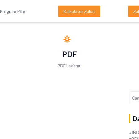
Program Pilar
Kalkulator Zakat
Za
PDF
PDF Lazismu
Da
#IN
#BE