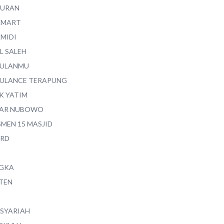
QURAN
AMART
AMIDI
L SALEH
ULANMU
ULANCE TERAPUNG
K YATIM
AR NUBOWO
SMEN 15 MASJID
RD
GKA
TEN
 SYARIAH