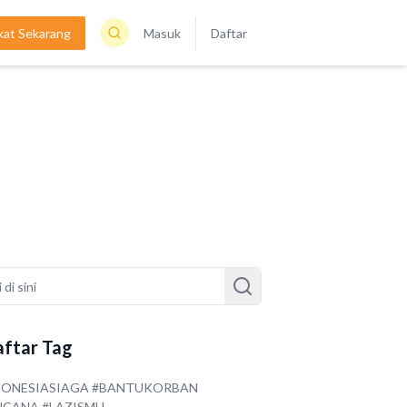
kat Sekarang
Masuk
Daftar
ftar Tag
DONESIASIAGA #BANTUKORBAN
NCANA #LAZISMU