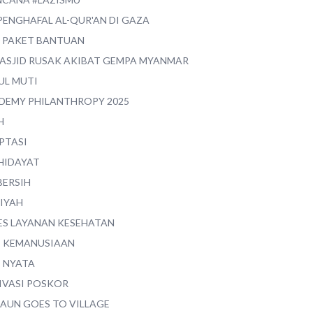
PENGHAFAL AL-QUR'AN DI GAZA
0 PAKET BANTUAN
MASJID RUSAK AKIBAT GEMPA MYANMAR
UL MUTI
DEMY PHILANTHROPY 2025
H
PTASI
 HIDAYAT
BERSIH
YIYAH
ES LAYANAN KESEHATAN
I KEMANUSIAAN
I NYATA
IVASI POSKOR
MAUN GOES TO VILLAGE