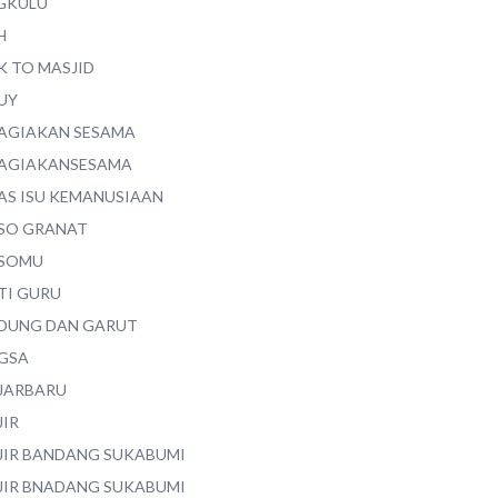
GKULU
H
K TO MASJID
UY
AGIAKAN SESAMA
AGIAKANSESAMA
AS ISU KEMANUSIAAN
SO GRANAT
SOMU
TI GURU
DUNG DAN GARUT
GSA
JARBARU
JIR
JIR BANDANG SUKABUMI
JIR BNADANG SUKABUMI