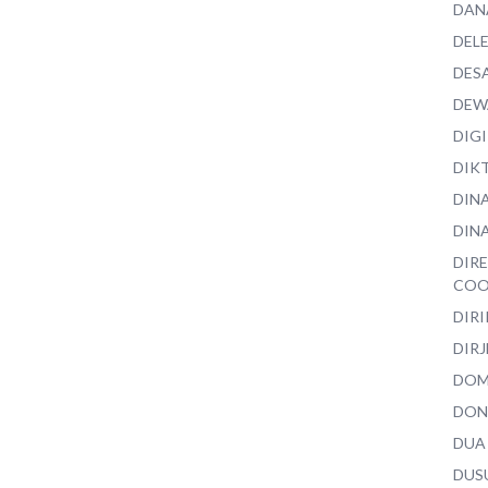
DAN
DEL
DES
DEW
DIG
DIK
DIN
DINA
DIR
COO
DIR
DIRJ
DO
DON
DUA
DUS