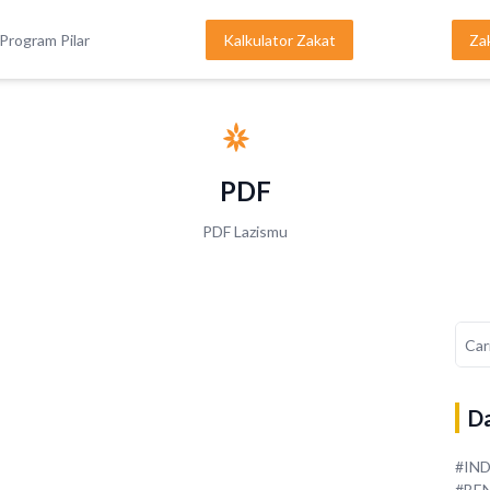
Program Pilar
Kalkulator Zakat
Za
PDF
PDF Lazismu
Da
#IN
#BE