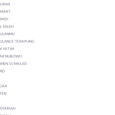
QURAN
AMART
AMIDI
L SALEH
ULANMU
ULANCE TERAPUNG
K YATIM
AR NUBOWO
SMEN 15 MASJID
RD
GKA
TEN
 SYARIAH