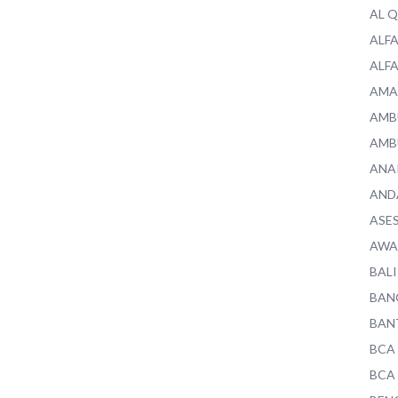
AL 
ALF
ALF
AMA
AMB
AMB
ANA
AND
ASE
AWA
BALI
BAN
BAN
BCA
BCA