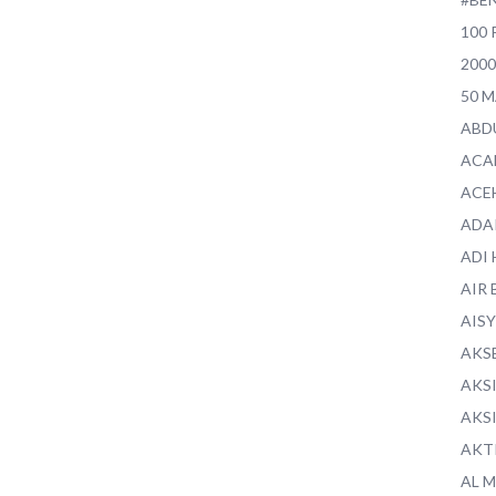
100 
200
50 
ABD
ACA
ACE
ADA
ADI
AIR 
AIS
AKS
AKS
AKS
AKT
AL 