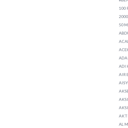
100 
200
50 
ABD
ACA
ACE
ADA
ADI
AIR 
AIS
AKS
AKS
AKS
AKT
AL 