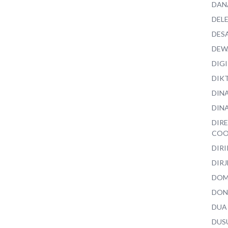
DAN
DEL
DES
DEW
DIG
DIK
DIN
DINA
DIR
COO
DIR
DIRJ
DO
DON
DUA
DUS