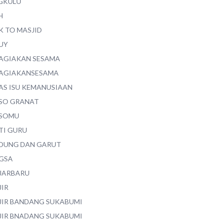
GKULU
H
K TO MASJID
UY
AGIAKAN SESAMA
AGIAKANSESAMA
AS ISU KEMANUSIAAN
SO GRANAT
SOMU
TI GURU
DUNG DAN GARUT
GSA
JARBARU
JIR
JIR BANDANG SUKABUMI
JIR BNADANG SUKABUMI