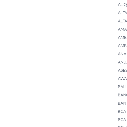
AL 
ALF
ALF
AMA
AMB
AMB
ANA
AND
ASE
AWA
BALI
BAN
BAN
BCA
BCA