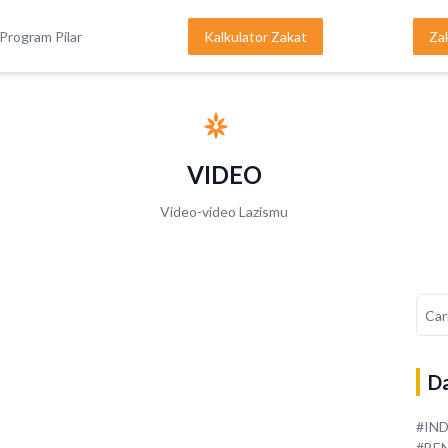
Program Pilar
Kalkulator Zakat
Za
VIDEO
Video-video Lazismu
Da
#IN
#BE