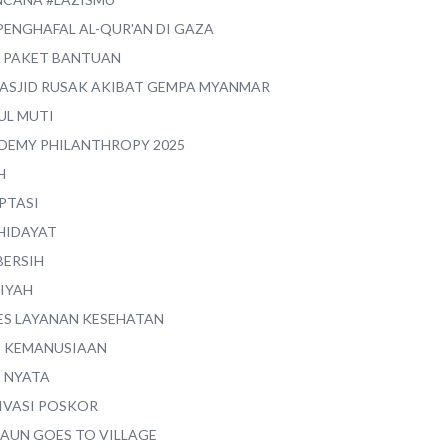
PENGHAFAL AL-QUR'AN DI GAZA
0 PAKET BANTUAN
MASJID RUSAK AKIBAT GEMPA MYANMAR
UL MUTI
DEMY PHILANTHROPY 2025
H
PTASI
 HIDAYAT
BERSIH
YIYAH
ES LAYANAN KESEHATAN
I KEMANUSIAAN
I NYATA
IVASI POSKOR
MAUN GOES TO VILLAGE