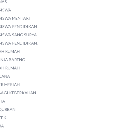
NAS
SISWA
SISWA MENTARI
SISWA PENDIDIKAN
SISWA SANG SURYA
SISWA PENDIDIKAN,
AH RUMAH
ANJA BARENG
AH RUMAH
CANA
ER MERIAH
BAGI KEBERKAHAN
ITA
QURBAN
TEK
RA