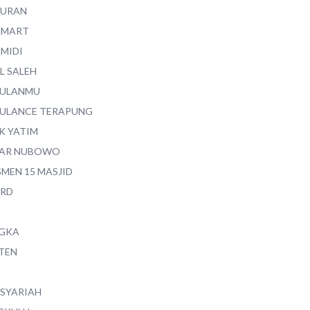
QURAN
AMART
AMIDI
L SALEH
ULANMU
ULANCE TERAPUNG
K YATIM
AR NUBOWO
SMEN 15 MASJID
RD
GKA
TEN
 SYARIAH