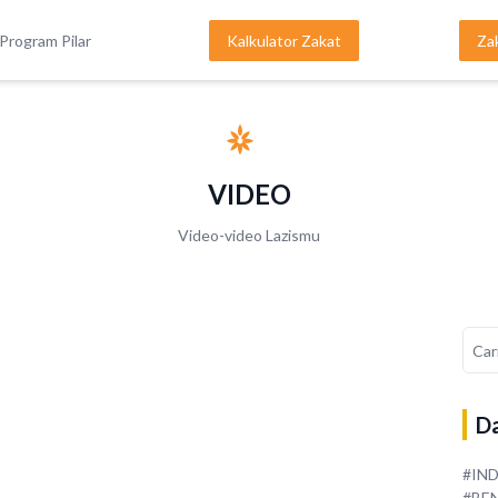
Program Pilar
Kalkulator Zakat
Za
VIDEO
Video-video Lazismu
Da
#IN
#BE