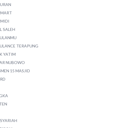
QURAN
AMART
AMIDI
L SALEH
ULANMU
ULANCE TERAPUNG
K YATIM
AR NUBOWO
SMEN 15 MASJID
RD
GKA
TEN
 SYARIAH