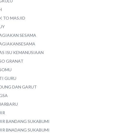
GKULU
H
K TO MASJID
UY
AGIAKAN SESAMA
AGIAKANSESAMA
AS ISU KEMANUSIAAN
SO GRANAT
SOMU
TI GURU
DUNG DAN GARUT
GSA
JARBARU
JIR
JIR BANDANG SUKABUMI
JIR BNADANG SUKABUMI