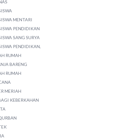
NAS
SISWA
SISWA MENTARI
SISWA PENDIDIKAN
SISWA SANG SURYA
SISWA PENDIDIKAN,
AH RUMAH
ANJA BARENG
AH RUMAH
CANA
ER MERIAH
BAGI KEBERKAHAN
ITA
QURBAN
TEK
RA