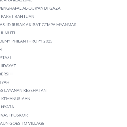
PENGHAFAL AL-QUR'AN DI GAZA
0 PAKET BANTUAN
MASJID RUSAK AKIBAT GEMPA MYANMAR
UL MUTI
DEMY PHILANTHROPY 2025
H
PTASI
 HIDAYAT
BERSIH
YIYAH
ES LAYANAN KESEHATAN
I KEMANUSIAAN
I NYATA
IVASI POSKOR
MAUN GOES TO VILLAGE