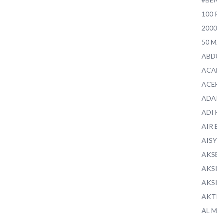
100 
200
50 
ABD
ACA
ACE
ADA
ADI
AIR 
AIS
AKS
AKS
AKS
AKT
AL 