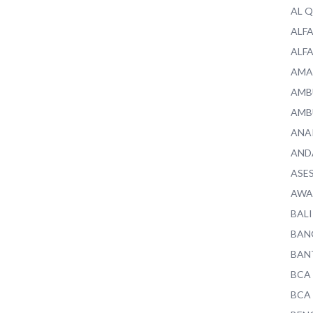
AL 
ALF
ALF
AMA
AMB
AMB
ANA
AND
ASE
AWA
BALI
BAN
BAN
BCA
BCA