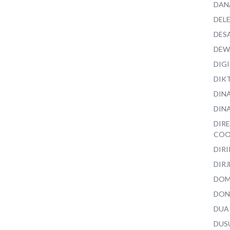
DAN
DEL
DES
DEW
DIG
DIK
DIN
DINA
DIR
COO
DIR
DIRJ
DO
DON
DUA
DUS