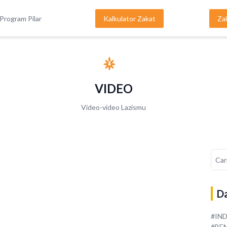
Program Pilar
Kalkulator Zakat
Za
VIDEO
Video-video Lazismu
Da
#IN
#BE