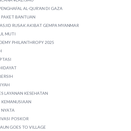
PENGHAFAL AL-QUR'AN DI GAZA
0 PAKET BANTUAN
MASJID RUSAK AKIBAT GEMPA MYANMAR
UL MUTI
DEMY PHILANTHROPY 2025
H
PTASI
 HIDAYAT
BERSIH
YIYAH
ES LAYANAN KESEHATAN
I KEMANUSIAAN
I NYATA
IVASI POSKOR
MAUN GOES TO VILLAGE