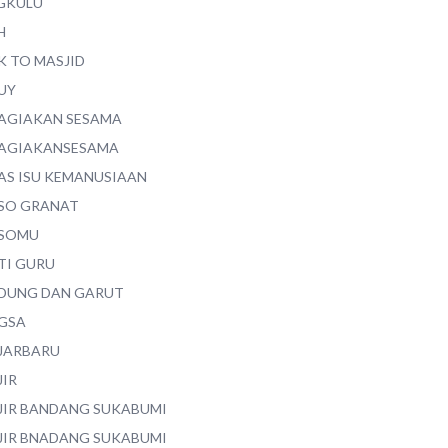
GKULU
H
K TO MASJID
UY
AGIAKAN SESAMA
AGIAKANSESAMA
AS ISU KEMANUSIAAN
SO GRANAT
SOMU
TI GURU
DUNG DAN GARUT
GSA
JARBARU
JIR
JIR BANDANG SUKABUMI
JIR BNADANG SUKABUMI