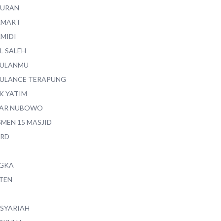
QURAN
AMART
AMIDI
L SALEH
ULANMU
ULANCE TERAPUNG
K YATIM
AR NUBOWO
SMEN 15 MASJID
RD
GKA
TEN
 SYARIAH