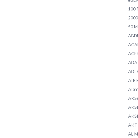
100 
200
50 
ABD
ACA
ACE
ADA
ADI
AIR 
AIS
AKS
AKS
AKS
AKT
AL 