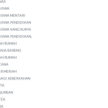
NAS
SISWA
SISWA MENTARI
SISWA PENDIDIKAN
SISWA SANG SURYA
SISWA PENDIDIKAN,
AH RUMAH
ANJA BARENG
AH RUMAH
CANA
ER MERIAH
BAGI KEBERKAHAN
ITA
QURBAN
TEK
RA