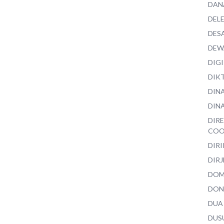
DAN
DEL
DES
DEW
DIG
DIK
DIN
DINA
DIR
COO
DIR
DIRJ
DO
DON
DUA
DUS