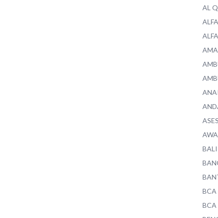
AL 
ALF
ALF
AMA
AMB
AMB
ANA
AND
ASE
AWA
BALI
BAN
BAN
BCA
BCA