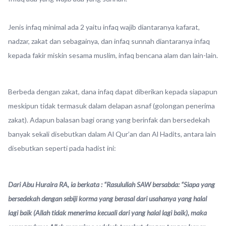
Jenis infaq minimal ada 2 yaitu infaq wajib diantaranya kafarat,
nadzar, zakat dan sebagainya, dan infaq sunnah diantaranya infaq
kepada fakir miskin sesama muslim, infaq bencana alam dan lain-lain.
Berbeda dengan zakat, dana infaq dapat diberikan kepada siapapun
meskipun tidak termasuk dalam delapan asnaf (golongan penerima
zakat). Adapun balasan bagi orang yang berinfak dan bersedekah
banyak sekali disebutkan dalam Al Qur’an dan Al Hadits, antara lain
disebutkan seperti pada hadist ini:
Dari Abu Huraira RA, ia berkata : “Rasulullah SAW bersabda: “Siapa yang
bersedekah dengan sebiji korma yang berasal dari usahanya yang halal
lagi baik (Allah tidak menerima kecuali dari yang halal lagi baik), maka