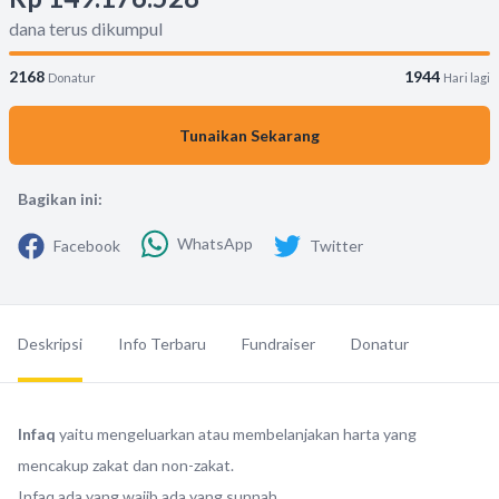
dana terus dikumpul
2168
1944
Donatur
Hari lagi
Tunaikan Sekarang
Bagikan ini:
WhatsApp
Facebook
Twitter
Deskripsi
Info Terbaru
Fundraiser
Donatur
Infaq
yaitu mengeluarkan atau membelanjakan harta yang
mencakup zakat dan non-zakat.
Infaq ada yang wajib ada yang sunnah.