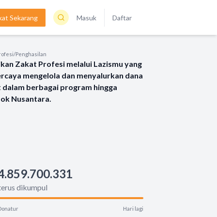
kat Sekarang
Masuk
Daftar
rofesi/Penghasilan
kan Zakat Profesi melalui Lazismu yang
ercaya mengelola dan menyalurkan dana
t dalam berbagai program hingga
sok Nusantara.
4.859.700.331
terus dikumpul
Donatur
Hari lagi