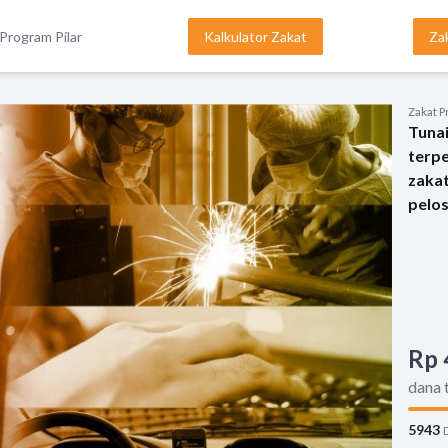
Program Pilar
Kalkulator Zakat
Za
Zakat P
Tunai
terp
zaka
pelo
Rp 
dana 
5943