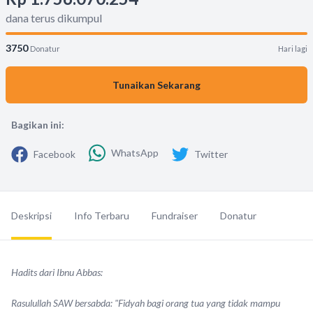
dana terus dikumpul
3750
Donatur
Hari lagi
Tunaikan Sekarang
Bagikan ini:
WhatsApp
Facebook
Twitter
Deskripsi
Info Terbaru
Fundraiser
Donatur
Hadits dari Ibnu Abbas:
Rasulullah SAW bersabda: "Fidyah bagi orang tua yang tidak mampu