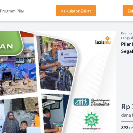
Program Pilar
Kalkulator Zakat
Za
Pilar K
Langka
Pilar
Segal
Rp 
dana 
393
Do