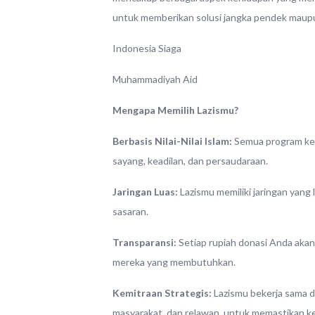
untuk memberikan solusi jangka pendek maup
Indonesia Siaga
Muhammadiyah Aid
Mengapa Memilih Lazismu?
Berbasis Nilai-Nilai Islam:
Semua program keman
sayang, keadilan, dan persaudaraan.
Jaringan Luas:
Lazismu memiliki jaringan yang
sasaran.
Transparansi:
Setiap rupiah donasi Anda aka
mereka yang membutuhkan.
Kemitraan Strategis:
Lazismu bekerja sama d
masyarakat, dan relawan, untuk memastikan k