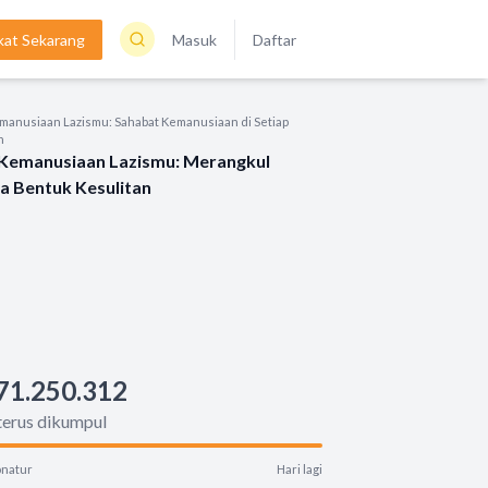
kat Sekarang
Masuk
Daftar
emanusiaan Lazismu: Sahabat Kemanusiaan di Setiap
h
 Kemanusiaan Lazismu: Merangkul
a Bentuk Kesulitan
71.250.312
terus dikumpul
natur
Hari lagi