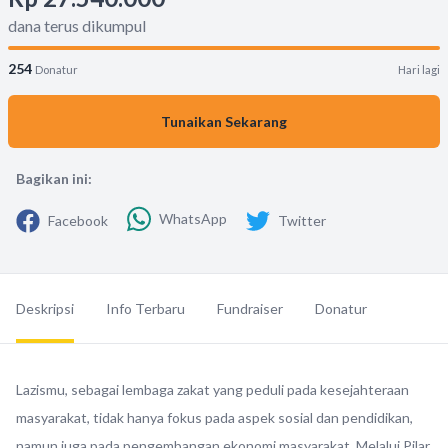
dana terus dikumpul
254
Donatur
Hari lagi
Tunaikan Sekarang
Bagikan ini:
WhatsApp
Facebook
Twitter
Deskripsi
Info Terbaru
Fundraiser
Donatur
Lazismu, sebagai lembaga zakat yang peduli pada kesejahteraan
masyarakat, tidak hanya fokus pada aspek sosial dan pendidikan,
namun juga pada pengembangan ekonomi masyarakat. Melalui Pilar