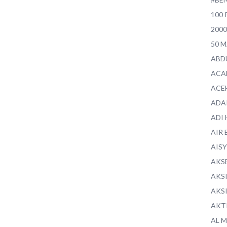
100 
200
50 
ABD
ACA
ACE
ADA
ADI
AIR 
AIS
AKS
AKS
AKS
AKT
AL 