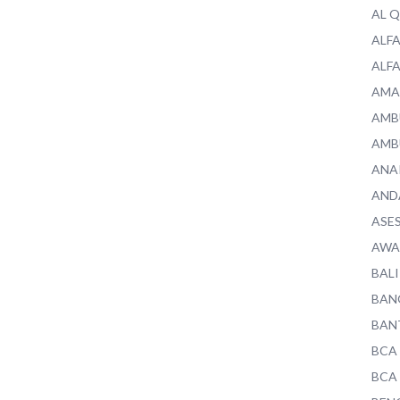
AL 
ALF
ALF
AMA
AMB
AMB
ANA
AND
ASE
AWA
BALI
BAN
BAN
BCA
BCA