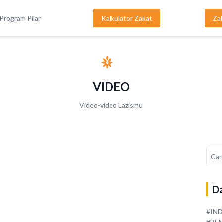
Program Pilar
Kalkulator Zakat
Za
VIDEO
Video-video Lazismu
Da
#IN
#BE