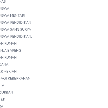
NAS
SISWA
SISWA MENTARI
SISWA PENDIDIKAN
SISWA SANG SURYA
SISWA PENDIDIKAN,
AH RUMAH
ANJA BARENG
AH RUMAH
CANA
ER MERIAH
BAGI KEBERKAHAN
ITA
QURBAN
TEK
RA