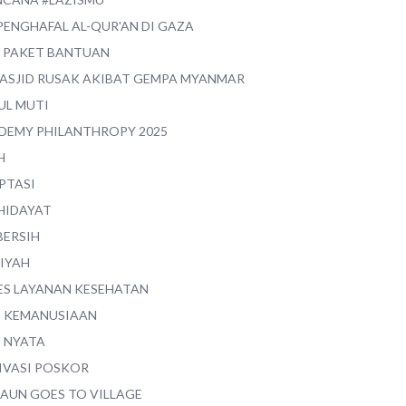
PENGHAFAL AL-QUR'AN DI GAZA
0 PAKET BANTUAN
MASJID RUSAK AKIBAT GEMPA MYANMAR
UL MUTI
DEMY PHILANTHROPY 2025
H
PTASI
 HIDAYAT
BERSIH
YIYAH
ES LAYANAN KESEHATAN
I KEMANUSIAAN
I NYATA
IVASI POSKOR
MAUN GOES TO VILLAGE