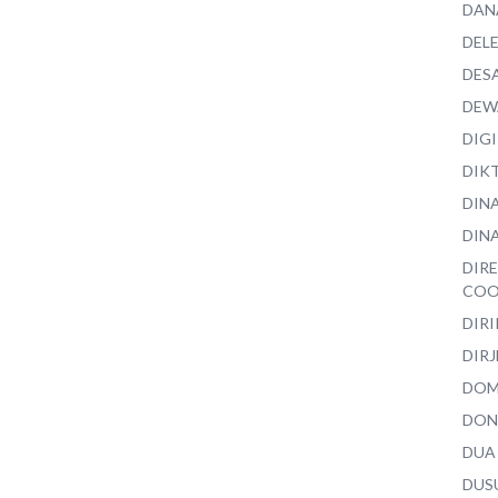
DAN
DEL
DES
DEW
DIG
DIK
DIN
DINA
DIR
COO
DIR
DIRJ
DO
DON
DUA
DUS