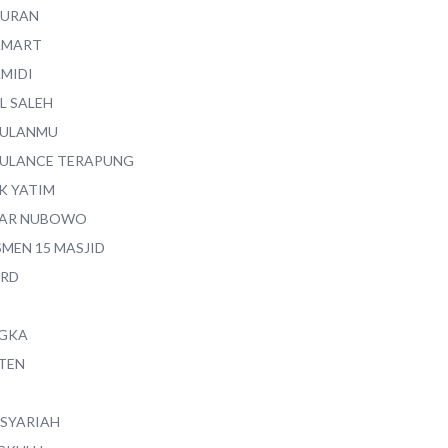
QURAN
AMART
AMIDI
L SALEH
ULANMU
ULANCE TERAPUNG
K YATIM
AR NUBOWO
SMEN 15 MASJID
RD
GKA
TEN
 SYARIAH