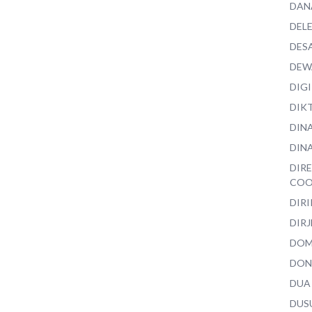
DAN
DEL
DES
DEW
DIG
DIK
DIN
DINA
DIR
COO
DIR
DIRJ
DO
DON
DUA
DUS