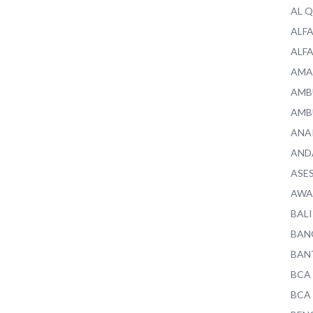
AL 
ALF
ALF
AMA
AMB
AMB
ANA
AND
ASE
AWA
BALI
BAN
BAN
BCA
BCA