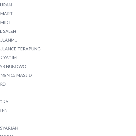
QURAN
AMART
AMIDI
L SALEH
ULANMU
ULANCE TERAPUNG
K YATIM
AR NUBOWO
SMEN 15 MASJID
RD
GKA
TEN
 SYARIAH