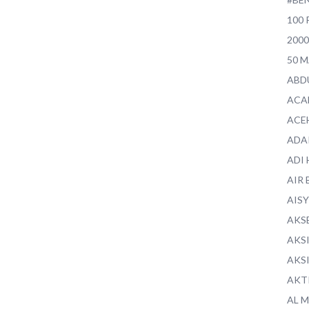
100 
200
50 
ABD
ACA
ACE
ADA
ADI
AIR 
AIS
AKS
AKS
AKS
AKT
AL 