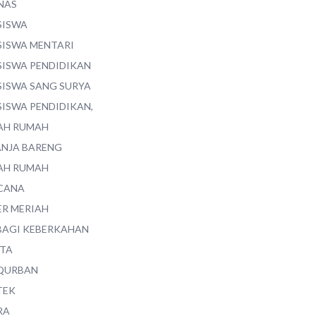
NAS
SISWA
SISWA MENTARI
SISWA PENDIDIKAN
SISWA SANG SURYA
SISWA PENDIDIKAN,
AH RUMAH
ANJA BARENG
AH RUMAH
CANA
ER MERIAH
BAGI KEBERKAHAN
ITA
QURBAN
TEK
RA