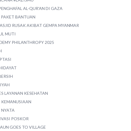
PENGHAFAL AL-QUR'AN DI GAZA
0 PAKET BANTUAN
MASJID RUSAK AKIBAT GEMPA MYANMAR
UL MUTI
DEMY PHILANTHROPY 2025
H
PTASI
 HIDAYAT
BERSIH
YIYAH
ES LAYANAN KESEHATAN
I KEMANUSIAAN
I NYATA
IVASI POSKOR
MAUN GOES TO VILLAGE