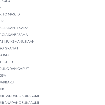
GKULU
H
K TO MASJID
UY
AGIAKAN SESAMA
AGIAKANSESAMA
AS ISU KEMANUSIAAN
SO GRANAT
SOMU
TI GURU
DUNG DAN GARUT
GSA
JARBARU
JIR
JIR BANDANG SUKABUMI
JIR BNADANG SUKABUMI