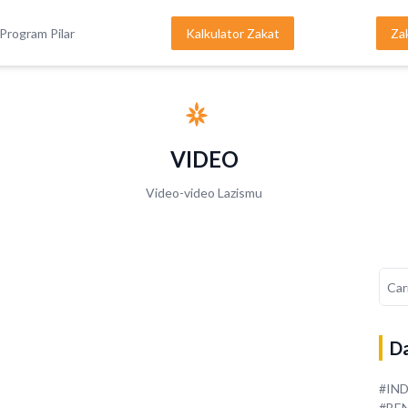
Program Pilar
Kalkulator Zakat
Za
VIDEO
Video-video Lazismu
Da
#IN
#BE