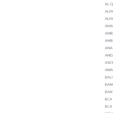
AL 
ALF
ALF
AMA
AMB
AMB
ANA
AND
ASE
AWA
BALI
BAN
BAN
BCA
BCA