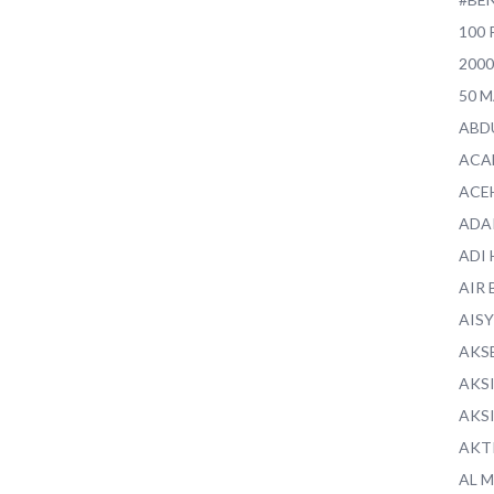
100 
200
50 
ABD
ACA
ACE
ADA
ADI
AIR 
AIS
AKS
AKS
AKS
AKT
AL 