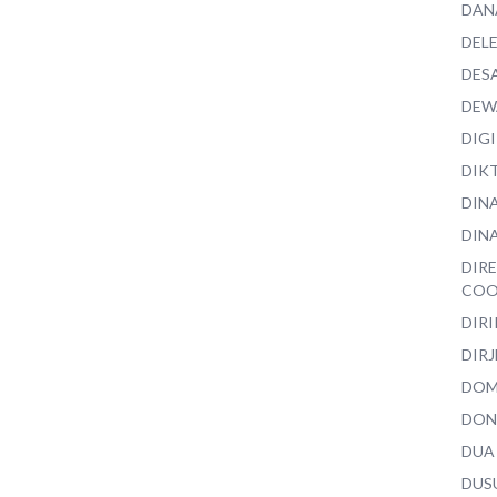
DAN
DEL
DES
DEW
DIG
DIK
DIN
DINA
DIR
COO
DIR
DIRJ
DO
DON
DUA
DUS