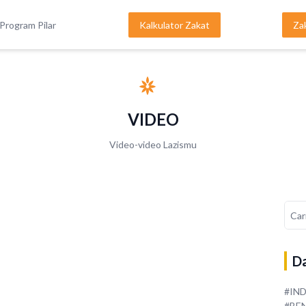
Program Pilar
Kalkulator Zakat
Za
VIDEO
Video-video Lazismu
Da
#IN
#BE