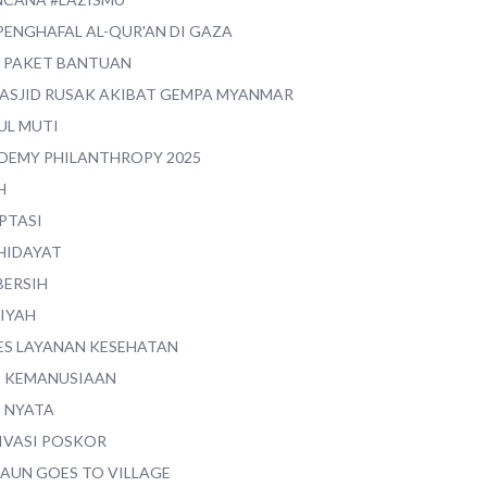
PENGHAFAL AL-QUR'AN DI GAZA
0 PAKET BANTUAN
MASJID RUSAK AKIBAT GEMPA MYANMAR
UL MUTI
DEMY PHILANTHROPY 2025
H
PTASI
 HIDAYAT
BERSIH
YIYAH
ES LAYANAN KESEHATAN
I KEMANUSIAAN
I NYATA
IVASI POSKOR
MAUN GOES TO VILLAGE