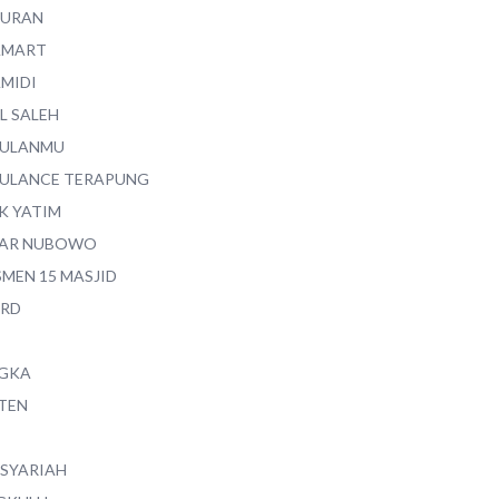
QURAN
AMART
AMIDI
L SALEH
ULANMU
ULANCE TERAPUNG
K YATIM
AR NUBOWO
SMEN 15 MASJID
RD
GKA
TEN
 SYARIAH