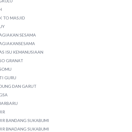
GKULU
H
K TO MASJID
UY
AGIAKAN SESAMA
AGIAKANSESAMA
AS ISU KEMANUSIAAN
SO GRANAT
SOMU
TI GURU
DUNG DAN GARUT
GSA
JARBARU
JIR
JIR BANDANG SUKABUMI
JIR BNADANG SUKABUMI