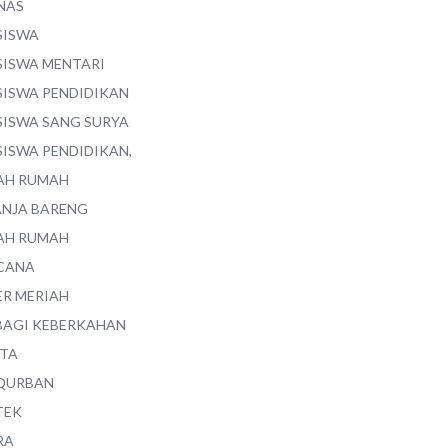
NAS
SISWA
SISWA MENTARI
SISWA PENDIDIKAN
SISWA SANG SURYA
SISWA PENDIDIKAN,
AH RUMAH
ANJA BARENG
AH RUMAH
CANA
ER MERIAH
BAGI KEBERKAHAN
ITA
QURBAN
TEK
RA