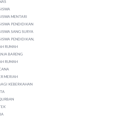
NAS
SISWA
SISWA MENTARI
SISWA PENDIDIKAN
SISWA SANG SURYA
SISWA PENDIDIKAN,
AH RUMAH
ANJA BARENG
AH RUMAH
CANA
ER MERIAH
BAGI KEBERKAHAN
ITA
QURBAN
TEK
RA