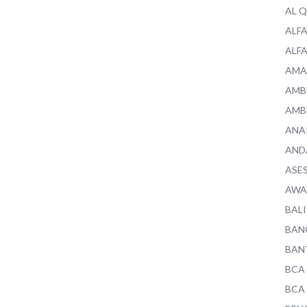
AL 
ALF
ALF
AMA
AMB
AMB
ANA
AND
ASE
AWA
BALI
BAN
BAN
BCA
BCA