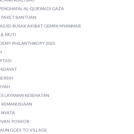
PENGHAFAL AL-QUR'AN DI GAZA
0 PAKET BANTUAN
MASJID RUSAK AKIBAT GEMPA MYANMAR
UL MUTI
DEMY PHILANTHROPY 2025
H
PTASI
 HIDAYAT
BERSIH
YIYAH
ES LAYANAN KESEHATAN
I KEMANUSIAAN
I NYATA
IVASI POSKOR
MAUN GOES TO VILLAGE