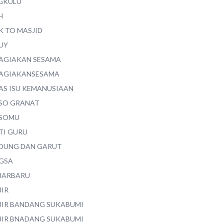
GKULU
H
K TO MASJID
UY
AGIAKAN SESAMA
AGIAKANSESAMA
AS ISU KEMANUSIAAN
SO GRANAT
SOMU
TI GURU
DUNG DAN GARUT
GSA
JARBARU
JIR
JIR BANDANG SUKABUMI
JIR BNADANG SUKABUMI