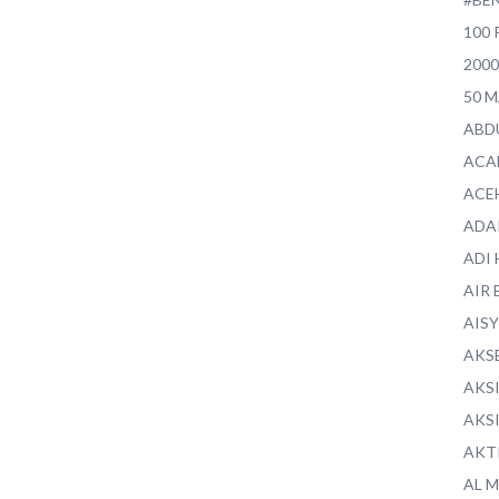
100 
200
50 
ABD
ACA
ACE
ADA
ADI
AIR 
AIS
AKS
AKS
AKS
AKT
AL 