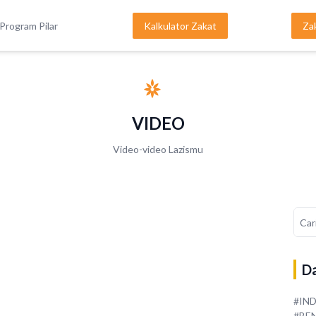
Program Pilar
Kalkulator Zakat
Za
VIDEO
Video-video Lazismu
Da
#IN
#BE