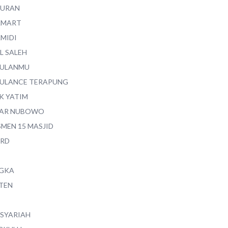
QURAN
AMART
AMIDI
L SALEH
ULANMU
ULANCE TERAPUNG
K YATIM
AR NUBOWO
SMEN 15 MASJID
RD
GKA
TEN
 SYARIAH