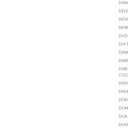
DAN
DEL
DES
DEW
DIG
DIK
DIN
DINA
DIR
COO
DIR
DIRJ
DO
DON
DUA
DUS