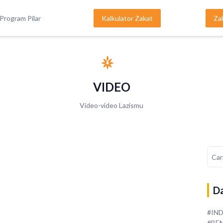
Program Pilar
Kalkulator Zakat
Za
VIDEO
Video-video Lazismu
Da
#IN
#BE