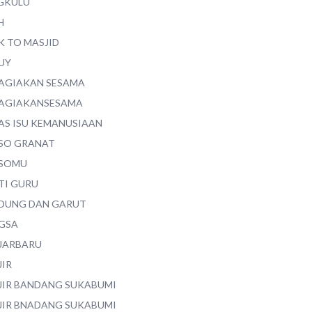
GKULU
H
K TO MASJID
UY
AGIAKAN SESAMA
AGIAKANSESAMA
AS ISU KEMANUSIAAN
SO GRANAT
SOMU
TI GURU
DUNG DAN GARUT
GSA
JARBARU
JIR
JIR BANDANG SUKABUMI
JIR BNADANG SUKABUMI