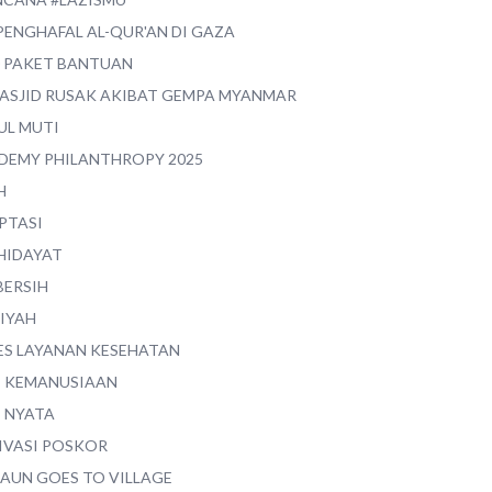
PENGHAFAL AL-QUR'AN DI GAZA
0 PAKET BANTUAN
MASJID RUSAK AKIBAT GEMPA MYANMAR
UL MUTI
DEMY PHILANTHROPY 2025
H
PTASI
 HIDAYAT
BERSIH
YIYAH
ES LAYANAN KESEHATAN
I KEMANUSIAAN
I NYATA
IVASI POSKOR
MAUN GOES TO VILLAGE