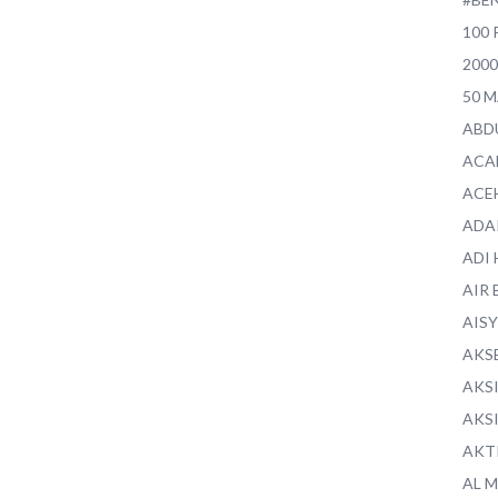
100 
200
50 
ABD
ACA
ACE
ADA
ADI
AIR 
AIS
AKS
AKS
AKS
AKT
AL 