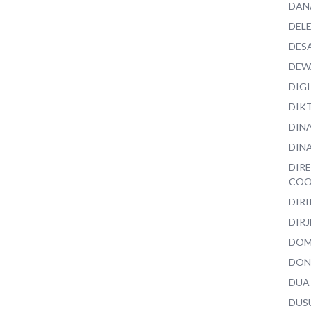
DAN
DEL
DES
DEW
DIG
DIK
DIN
DINA
DIR
COO
DIR
DIRJ
DO
DON
DUA
DUS