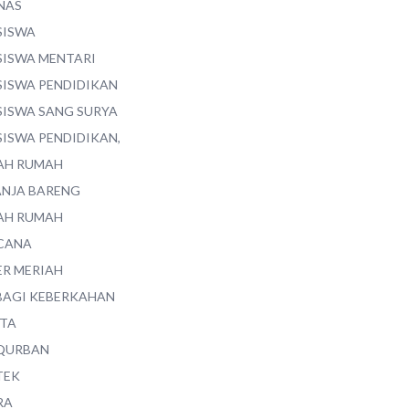
NAS
SISWA
SISWA MENTARI
SISWA PENDIDIKAN
SISWA SANG SURYA
SISWA PENDIDIKAN,
AH RUMAH
ANJA BARENG
AH RUMAH
CANA
ER MERIAH
BAGI KEBERKAHAN
ITA
QURBAN
TEK
RA