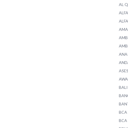
AL 
ALF
ALF
AMA
AMB
AMB
ANA
AND
ASE
AWA
BALI
BAN
BAN
BCA
BCA