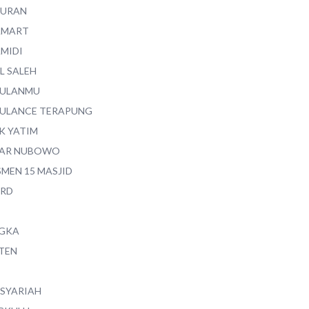
QURAN
AMART
AMIDI
L SALEH
ULANMU
ULANCE TERAPUNG
K YATIM
AR NUBOWO
SMEN 15 MASJID
RD
GKA
TEN
 SYARIAH