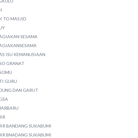
GKULU
H
K TO MASJID
UY
AGIAKAN SESAMA
AGIAKANSESAMA
AS ISU KEMANUSIAAN
SO GRANAT
SOMU
TI GURU
DUNG DAN GARUT
GSA
JARBARU
JIR
JIR BANDANG SUKABUMI
JIR BNADANG SUKABUMI