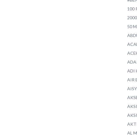
100 
200
50 
ABD
ACA
ACE
ADA
ADI
AIR 
AIS
AKS
AKS
AKS
AKT
AL 