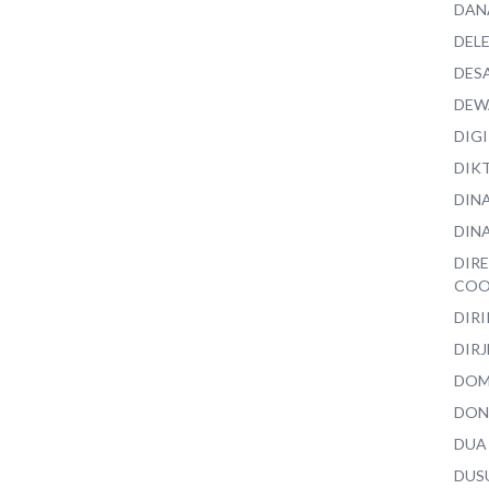
DAN
DEL
DES
DEW
DIG
DIK
DIN
DINA
DIR
COO
DIR
DIRJ
DO
DON
DUA
DUS