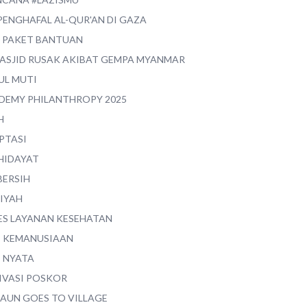
PENGHAFAL AL-QUR'AN DI GAZA
0 PAKET BANTUAN
MASJID RUSAK AKIBAT GEMPA MYANMAR
UL MUTI
DEMY PHILANTHROPY 2025
H
PTASI
 HIDAYAT
BERSIH
YIYAH
ES LAYANAN KESEHATAN
I KEMANUSIAAN
I NYATA
IVASI POSKOR
MAUN GOES TO VILLAGE