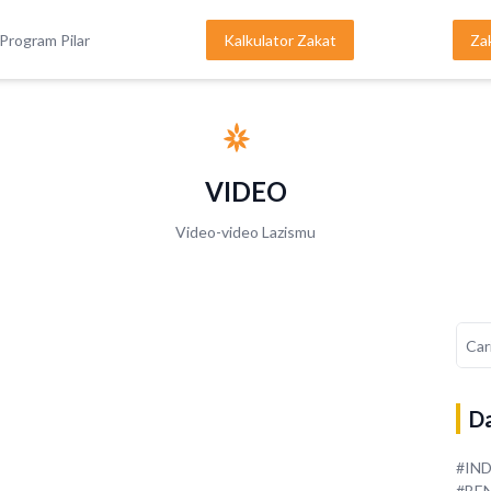
Program Pilar
Kalkulator Zakat
Za
VIDEO
Video-video Lazismu
Da
#IN
#BE