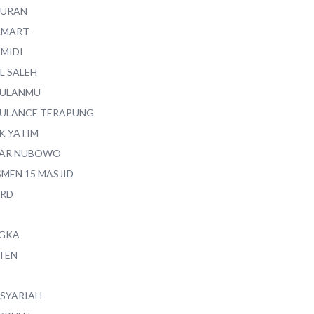
QURAN
AMART
AMIDI
L SALEH
ULANMU
ULANCE TERAPUNG
K YATIM
AR NUBOWO
SMEN 15 MASJID
RD
GKA
TEN
 SYARIAH