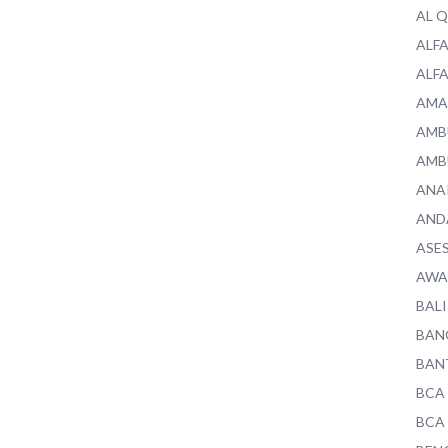
AL 
ALF
ALF
AMA
AMB
AMB
ANA
AND
ASE
AWA
BALI
BAN
BAN
BCA
BCA