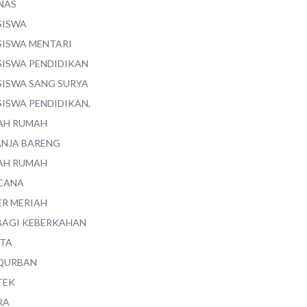
NAS
SISWA
SISWA MENTARI
SISWA PENDIDIKAN
SISWA SANG SURYA
SISWA PENDIDIKAN,
AH RUMAH
ANJA BARENG
AH RUMAH
CANA
ER MERIAH
BAGI KEBERKAHAN
ITA
QURBAN
TEK
RA