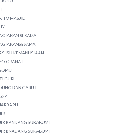
GKULU
H
K TO MASJID
UY
AGIAKAN SESAMA
AGIAKANSESAMA
AS ISU KEMANUSIAAN
SO GRANAT
SOMU
TI GURU
DUNG DAN GARUT
GSA
JARBARU
JIR
JIR BANDANG SUKABUMI
JIR BNADANG SUKABUMI