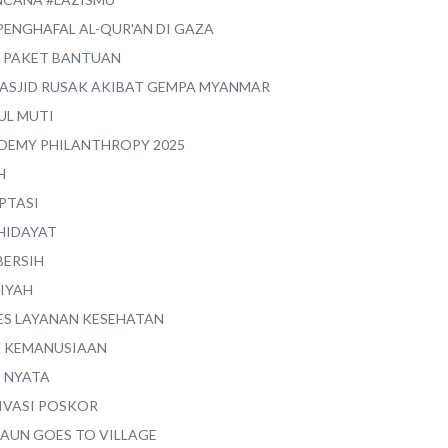
PENGHAFAL AL-QUR'AN DI GAZA
0 PAKET BANTUAN
MASJID RUSAK AKIBAT GEMPA MYANMAR
UL MUTI
DEMY PHILANTHROPY 2025
H
PTASI
 HIDAYAT
BERSIH
YIYAH
ES LAYANAN KESEHATAN
I KEMANUSIAAN
I NYATA
IVASI POSKOR
MAUN GOES TO VILLAGE