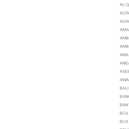
AL 
ALF
ALF
AMA
AMB
AMB
ANA
AND
ASE
AWA
BALI
BAN
BAN
BCA
BCA