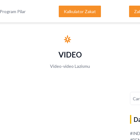
Program Pilar
Kalkulator Zakat
Za
VIDEO
Video-video Lazismu
Da
#IN
#BE