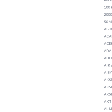
100 
200
50 
ABD
ACA
ACE
ADA
ADI
AIR 
AIS
AKS
AKS
AKS
AKT
AL 