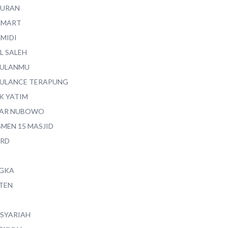
QURAN
AMART
AMIDI
L SALEH
ULANMU
ULANCE TERAPUNG
K YATIM
AR NUBOWO
SMEN 15 MASJID
RD
GKA
TEN
 SYARIAH