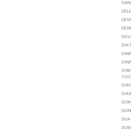
DAN
DEL
DES
DEW
DIG
DIK
DIN
DINA
DIR
COO
DIR
DIRJ
DO
DON
DUA
DUS