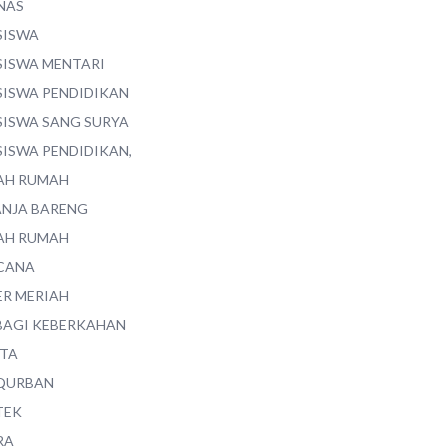
NAS
SISWA
SISWA MENTARI
SISWA PENDIDIKAN
SISWA SANG SURYA
SISWA PENDIDIKAN,
AH RUMAH
ANJA BARENG
AH RUMAH
CANA
ER MERIAH
BAGI KEBERKAHAN
ITA
QURBAN
TEK
RA