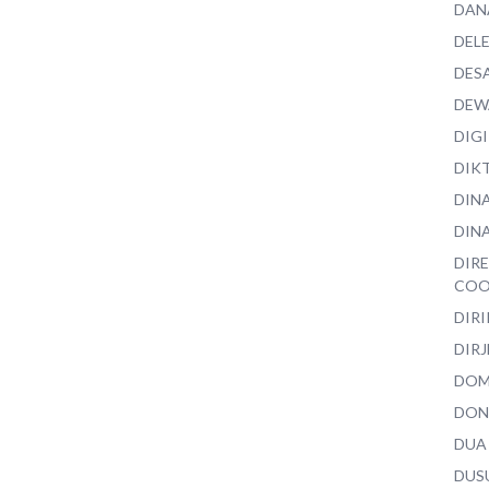
DAN
DEL
DES
DEW
DIG
DIK
DIN
DINA
DIR
COO
DIR
DIRJ
DO
DON
DUA
DUS