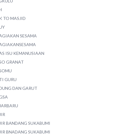
GKULU
H
K TO MASJID
UY
AGIAKAN SESAMA
AGIAKANSESAMA
AS ISU KEMANUSIAAN
SO GRANAT
SOMU
TI GURU
DUNG DAN GARUT
GSA
JARBARU
JIR
JIR BANDANG SUKABUMI
JIR BNADANG SUKABUMI