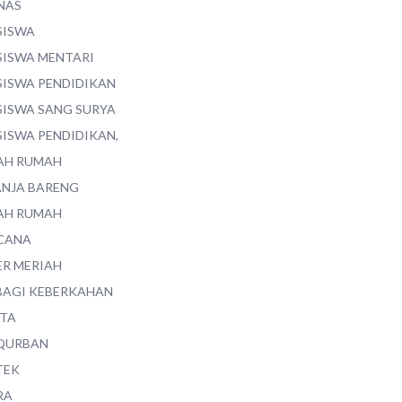
NAS
SISWA
SISWA MENTARI
SISWA PENDIDIKAN
SISWA SANG SURYA
SISWA PENDIDIKAN,
AH RUMAH
ANJA BARENG
AH RUMAH
CANA
ER MERIAH
BAGI KEBERKAHAN
ITA
QURBAN
TEK
RA