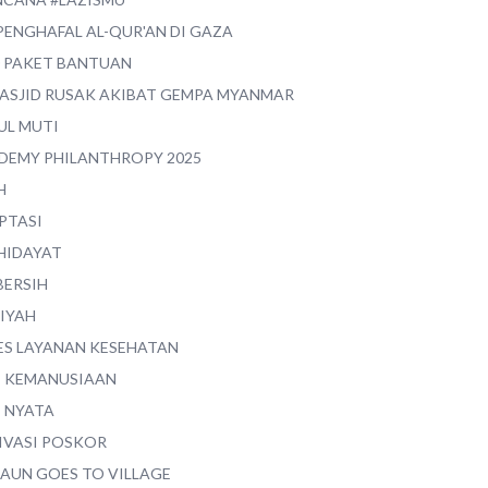
PENGHAFAL AL-QUR'AN DI GAZA
0 PAKET BANTUAN
MASJID RUSAK AKIBAT GEMPA MYANMAR
UL MUTI
DEMY PHILANTHROPY 2025
H
PTASI
 HIDAYAT
BERSIH
YIYAH
ES LAYANAN KESEHATAN
I KEMANUSIAAN
I NYATA
IVASI POSKOR
MAUN GOES TO VILLAGE