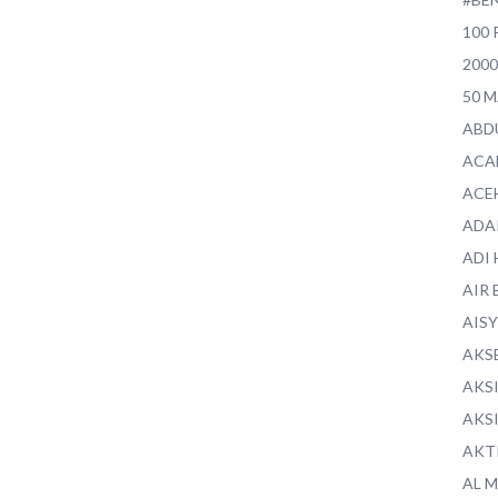
100 
200
50 
ABD
ACA
ACE
ADA
ADI
AIR 
AIS
AKS
AKS
AKS
AKT
AL 