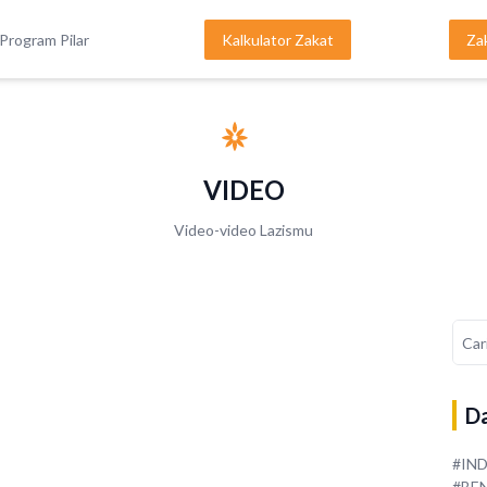
Program Pilar
Kalkulator Zakat
Za
VIDEO
Video-video Lazismu
Da
#IN
#BE