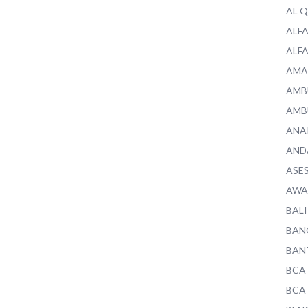
AL 
ALF
ALF
AMA
AMB
AMB
ANA
AND
ASE
AWA
BALI
BAN
BAN
BCA
BCA