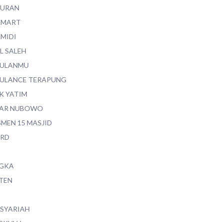
QURAN
AMART
AMIDI
L SALEH
ULANMU
ULANCE TERAPUNG
K YATIM
AR NUBOWO
SMEN 15 MASJID
RD
GKA
TEN
 SYARIAH