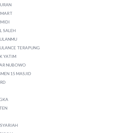
QURAN
AMART
AMIDI
L SALEH
ULANMU
ULANCE TERAPUNG
K YATIM
AR NUBOWO
SMEN 15 MASJID
RD
GKA
TEN
 SYARIAH