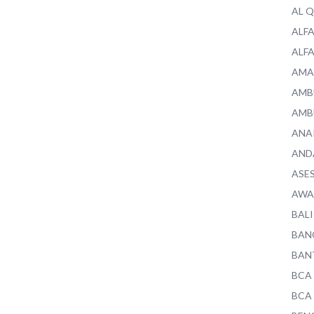
AL 
ALF
ALF
AMA
AMB
AMB
ANA
AND
ASE
AWA
BALI
BAN
BAN
BCA
BCA