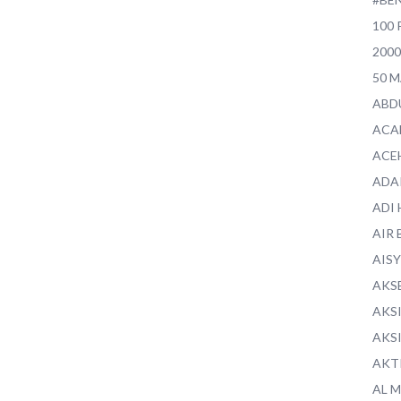
100 
200
50 
ABD
ACA
ACE
ADA
ADI
AIR 
AIS
AKS
AKS
AKS
AKT
AL 