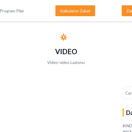
Program Pilar
Kalkulator Zakat
Za
VIDEO
Video-video Lazismu
Da
#IN
#BE