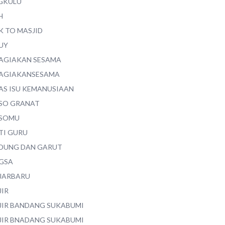
GKULU
H
K TO MASJID
UY
AGIAKAN SESAMA
AGIAKANSESAMA
AS ISU KEMANUSIAAN
SO GRANAT
SOMU
TI GURU
DUNG DAN GARUT
GSA
JARBARU
JIR
JIR BANDANG SUKABUMI
JIR BNADANG SUKABUMI