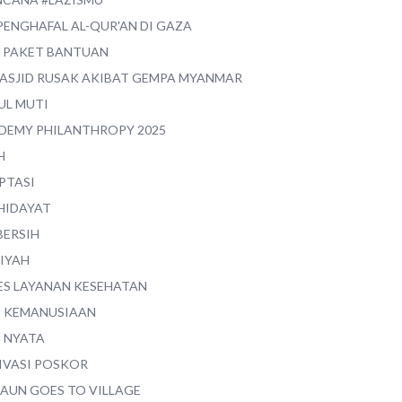
PENGHAFAL AL-QUR'AN DI GAZA
0 PAKET BANTUAN
MASJID RUSAK AKIBAT GEMPA MYANMAR
UL MUTI
DEMY PHILANTHROPY 2025
H
PTASI
 HIDAYAT
BERSIH
YIYAH
ES LAYANAN KESEHATAN
I KEMANUSIAAN
I NYATA
IVASI POSKOR
MAUN GOES TO VILLAGE