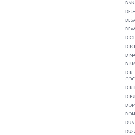
DAN
DEL
DES
DEW
DIG
DIK
DIN
DINA
DIR
COO
DIR
DIRJ
DO
DON
DUA
DUS