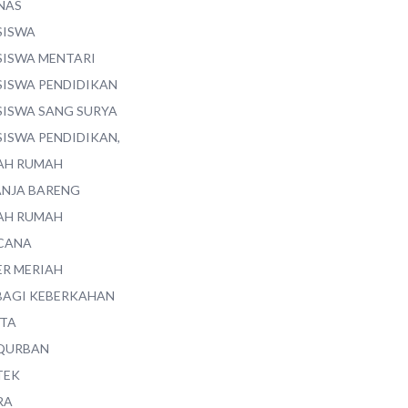
NAS
SISWA
SISWA MENTARI
SISWA PENDIDIKAN
SISWA SANG SURYA
SISWA PENDIDIKAN,
AH RUMAH
ANJA BARENG
AH RUMAH
CANA
ER MERIAH
BAGI KEBERKAHAN
ITA
QURBAN
TEK
RA