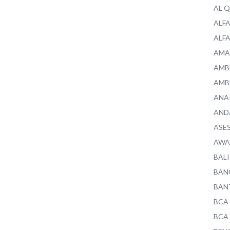
AL 
ALF
ALF
AMA
AMB
AMB
ANA
AND
ASE
AWA
BALI
BAN
BAN
BCA
BCA