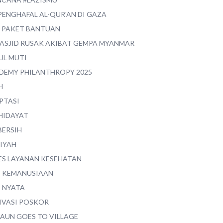
PENGHAFAL AL-QUR'AN DI GAZA
0 PAKET BANTUAN
MASJID RUSAK AKIBAT GEMPA MYANMAR
UL MUTI
DEMY PHILANTHROPY 2025
H
PTASI
 HIDAYAT
BERSIH
YIYAH
ES LAYANAN KESEHATAN
I KEMANUSIAAN
I NYATA
IVASI POSKOR
MAUN GOES TO VILLAGE