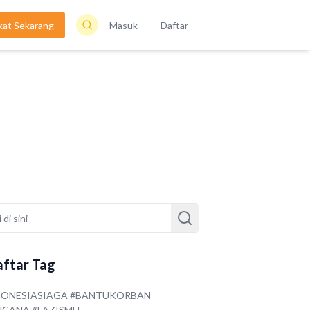
kat Sekarang
Masuk
Daftar
ftar Tag
DONESIASIAGA #BANTUKORBAN
NCANA #LAZISMU