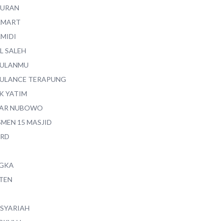
QURAN
AMART
AMIDI
L SALEH
ULANMU
ULANCE TERAPUNG
K YATIM
AR NUBOWO
SMEN 15 MASJID
RD
GKA
TEN
 SYARIAH