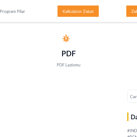
Program Pilar
Kalkulator Zakat
Za
PDF
PDF Lazismu
Da
#IN
#BE