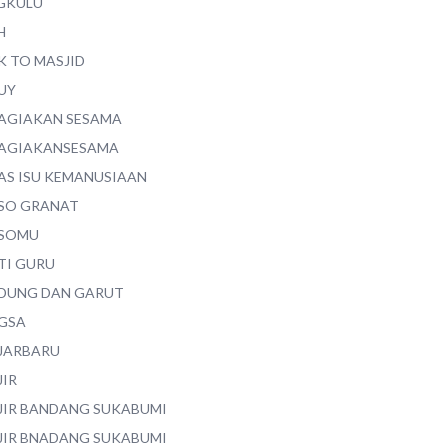
GKULU
H
K TO MASJID
UY
AGIAKAN SESAMA
AGIAKANSESAMA
AS ISU KEMANUSIAAN
SO GRANAT
SOMU
TI GURU
DUNG DAN GARUT
GSA
JARBARU
JIR
JIR BANDANG SUKABUMI
JIR BNADANG SUKABUMI