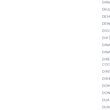
DAN
DEL
DES
DEW
DIG
DIK
DIN
DINA
DIR
COO
DIR
DIRJ
DO
DON
DUA
DUS