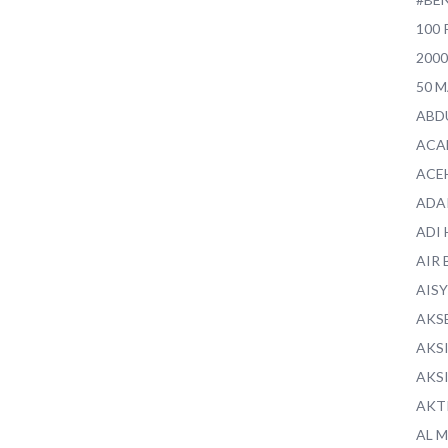
100 
200
50 
ABD
ACA
ACE
ADA
ADI
AIR 
AIS
AKS
AKS
AKS
AKT
AL 