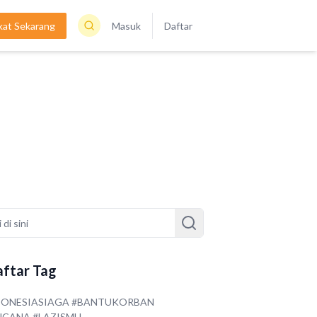
kat Sekarang
Masuk
Daftar
ftar Tag
DONESIASIAGA #BANTUKORBAN
NCANA #LAZISMU