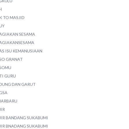
GKULU
H
K TO MASJID
UY
AGIAKAN SESAMA
AGIAKANSESAMA
AS ISU KEMANUSIAAN
SO GRANAT
SOMU
TI GURU
DUNG DAN GARUT
GSA
JARBARU
JIR
JIR BANDANG SUKABUMI
JIR BNADANG SUKABUMI