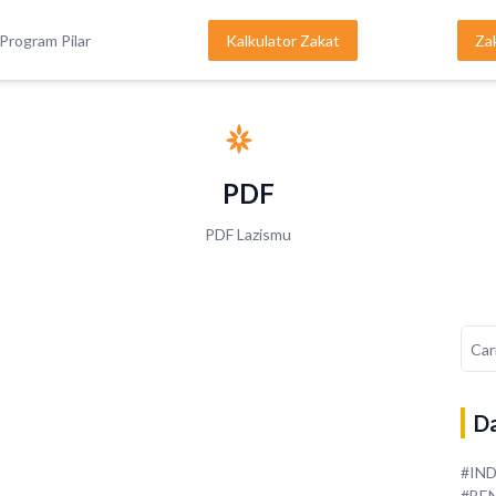
Program Pilar
Kalkulator Zakat
Za
PDF
PDF Lazismu
Da
#IN
#BE