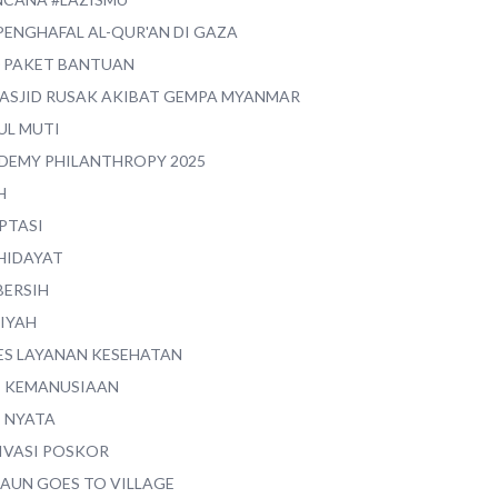
PENGHAFAL AL-QUR'AN DI GAZA
0 PAKET BANTUAN
MASJID RUSAK AKIBAT GEMPA MYANMAR
UL MUTI
DEMY PHILANTHROPY 2025
H
PTASI
 HIDAYAT
BERSIH
YIYAH
ES LAYANAN KESEHATAN
I KEMANUSIAAN
I NYATA
IVASI POSKOR
MAUN GOES TO VILLAGE