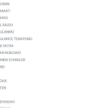
QURAN
AMART
AMIDI
L SALEH
ULANMU
ULANCE TERAPUNG
K YATIM
AR NUBOWO
SMEN 15 MASJID
RD
GKA
TEN
 SYARIAH