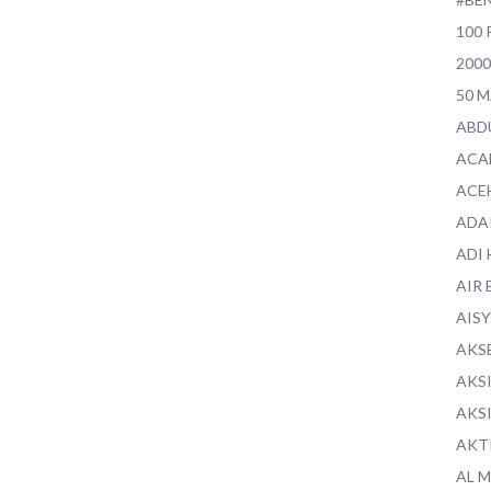
100 
200
50 
ABD
ACA
ACE
ADA
ADI
AIR 
AIS
AKS
AKS
AKS
AKT
AL 