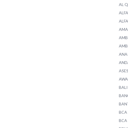
AL 
ALF
ALF
AMA
AMB
AMB
ANA
AND
ASE
AWA
BALI
BAN
BAN
BCA
BCA