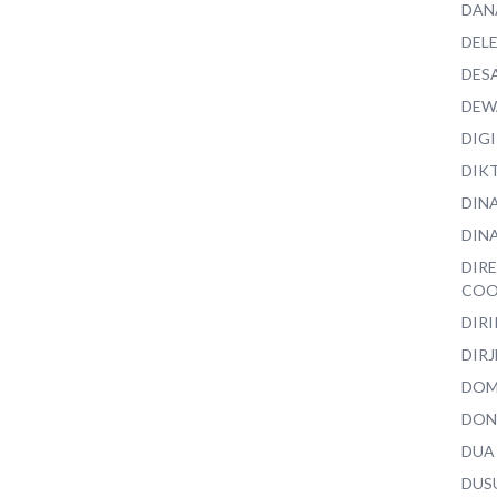
DAN
DEL
DES
DEW
DIG
DIK
DIN
DINA
DIR
COO
DIR
DIRJ
DO
DON
DUA
DUS