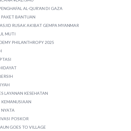
PENGHAFAL AL-QUR'AN DI GAZA
0 PAKET BANTUAN
MASJID RUSAK AKIBAT GEMPA MYANMAR
UL MUTI
DEMY PHILANTHROPY 2025
H
PTASI
 HIDAYAT
BERSIH
YIYAH
ES LAYANAN KESEHATAN
I KEMANUSIAAN
I NYATA
IVASI POSKOR
MAUN GOES TO VILLAGE