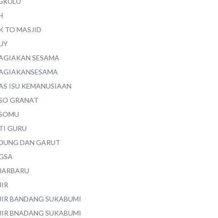
GKULU
H
K TO MASJID
UY
AGIAKAN SESAMA
AGIAKANSESAMA
AS ISU KEMANUSIAAN
SO GRANAT
SOMU
TI GURU
DUNG DAN GARUT
GSA
JARBARU
JIR
JIR BANDANG SUKABUMI
JIR BNADANG SUKABUMI