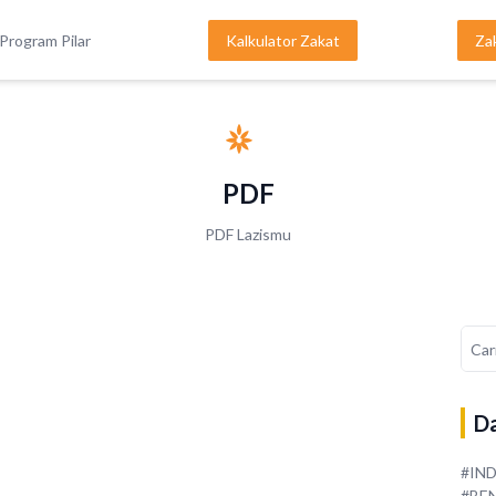
Program Pilar
Kalkulator Zakat
Za
PDF
PDF Lazismu
Da
#IN
#BE