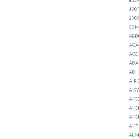
100 
200
50 
ABD
ACA
ACE
ADA
ADI
AIR 
AIS
AKS
AKS
AKS
AKT
AL 