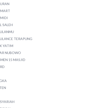
QURAN
AMART
AMIDI
L SALEH
ULANMU
ULANCE TERAPUNG
K YATIM
AR NUBOWO
SMEN 15 MASJID
RD
GKA
TEN
 SYARIAH