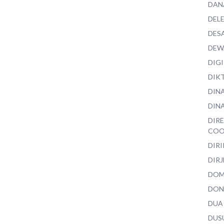
DAN
DEL
DES
DEW
DIG
DIK
DIN
DINA
DIR
COO
DIR
DIRJ
DO
DON
DUA
DUS