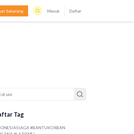
kat Sekarang
Masuk
Daftar
ftar Tag
DONESIASIAGA #BANTUKORBAN
NCANA #LAZISMU