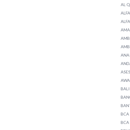
AL 
ALF
ALF
AMA
AMB
AMB
ANA
AND
ASE
AWA
BALI
BAN
BAN
BCA
BCA