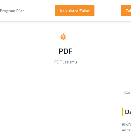
Program Pilar
Kalkulator Zakat
Za
PDF
PDF Lazismu
Da
#IN
#BE