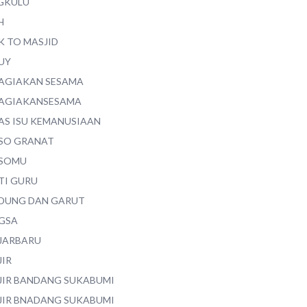
GKULU
H
K TO MASJID
UY
AGIAKAN SESAMA
AGIAKANSESAMA
AS ISU KEMANUSIAAN
SO GRANAT
SOMU
TI GURU
DUNG DAN GARUT
GSA
JARBARU
JIR
JIR BANDANG SUKABUMI
JIR BNADANG SUKABUMI