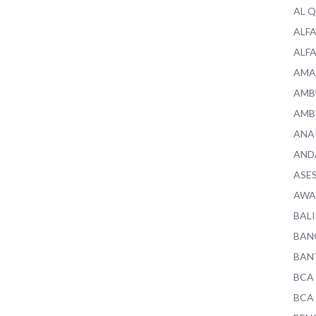
AL 
ALF
ALF
AMA
AMB
AMB
ANA
AND
ASE
AWA
BALI
BAN
BAN
BCA
BCA