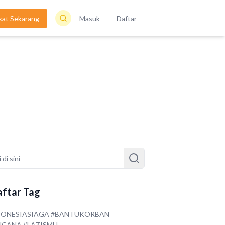
kat Sekarang
Masuk
Daftar
ftar Tag
DONESIASIAGA #BANTUKORBAN
NCANA #LAZISMU