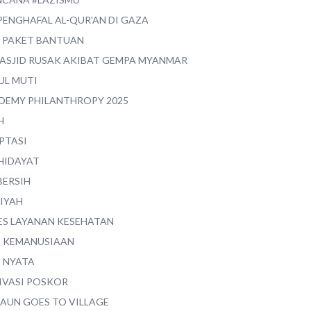
PENGHAFAL AL-QUR'AN DI GAZA
0 PAKET BANTUAN
MASJID RUSAK AKIBAT GEMPA MYANMAR
UL MUTI
DEMY PHILANTHROPY 2025
H
PTASI
 HIDAYAT
BERSIH
YIYAH
ES LAYANAN KESEHATAN
I KEMANUSIAAN
I NYATA
IVASI POSKOR
MAUN GOES TO VILLAGE