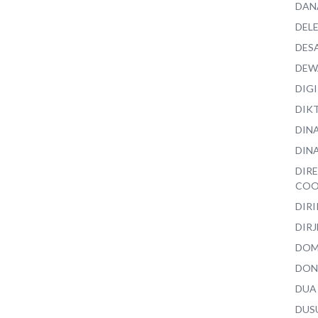
DAN
DEL
DES
DEW
DIG
DIK
DIN
DINA
DIR
COO
DIR
DIRJ
DO
DON
DUA
DUS