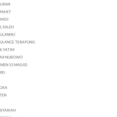
QURAN
AMART
AMIDI
L SALEH
ULANMU
ULANCE TERAPUNG
K YATIM
AR NUBOWO
SMEN 15 MASJID
RD
GKA
TEN
 SYARIAH