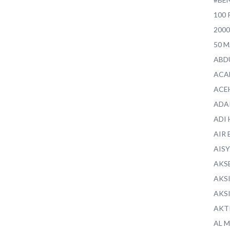
100 
200
50 
ABD
ACA
ACE
ADA
ADI
AIR 
AIS
AKS
AKS
AKS
AKT
AL 