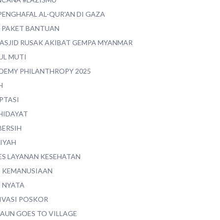
PENGHAFAL AL-QUR'AN DI GAZA
0 PAKET BANTUAN
MASJID RUSAK AKIBAT GEMPA MYANMAR
UL MUTI
DEMY PHILANTHROPY 2025
H
PTASI
 HIDAYAT
BERSIH
YIYAH
ES LAYANAN KESEHATAN
I KEMANUSIAAN
I NYATA
IVASI POSKOR
MAUN GOES TO VILLAGE