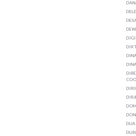
DAN
DEL
DES
DEW
DIG
DIK
DIN
DINA
DIR
COO
DIR
DIRJ
DO
DON
DUA
DUS