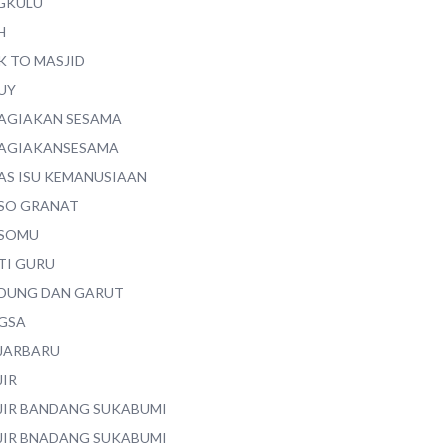
GKULU
H
K TO MASJID
UY
AGIAKAN SESAMA
AGIAKANSESAMA
AS ISU KEMANUSIAAN
SO GRANAT
SOMU
TI GURU
DUNG DAN GARUT
GSA
JARBARU
JIR
JIR BANDANG SUKABUMI
JIR BNADANG SUKABUMI