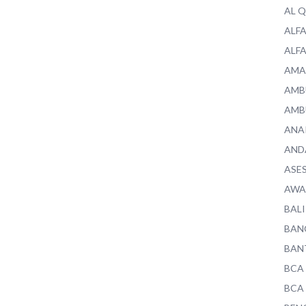
AL 
ALF
ALF
AMA
AMB
AMB
ANA
AND
ASE
AWA
BALI
BAN
BAN
BCA
BCA