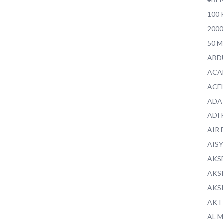
100 
200
50 
ABD
ACA
ACE
ADA
ADI
AIR 
AIS
AKS
AKS
AKS
AKT
AL 