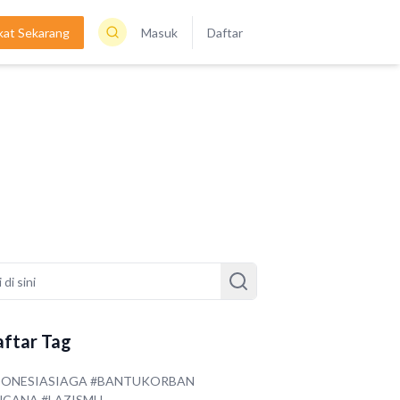
kat Sekarang
Masuk
Daftar
ftar Tag
DONESIASIAGA #BANTUKORBAN
NCANA #LAZISMU