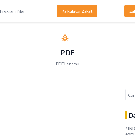
Program Pilar
Kalkulator Zakat
Za
PDF
PDF Lazismu
Da
#IN
#BE