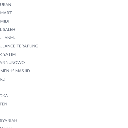
QURAN
AMART
AMIDI
L SALEH
ULANMU
ULANCE TERAPUNG
K YATIM
AR NUBOWO
SMEN 15 MASJID
RD
GKA
TEN
 SYARIAH