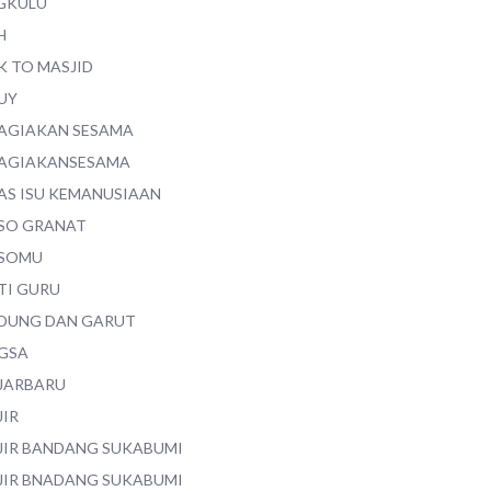
GKULU
H
K TO MASJID
UY
AGIAKAN SESAMA
AGIAKANSESAMA
AS ISU KEMANUSIAAN
SO GRANAT
SOMU
TI GURU
DUNG DAN GARUT
GSA
JARBARU
JIR
JIR BANDANG SUKABUMI
JIR BNADANG SUKABUMI