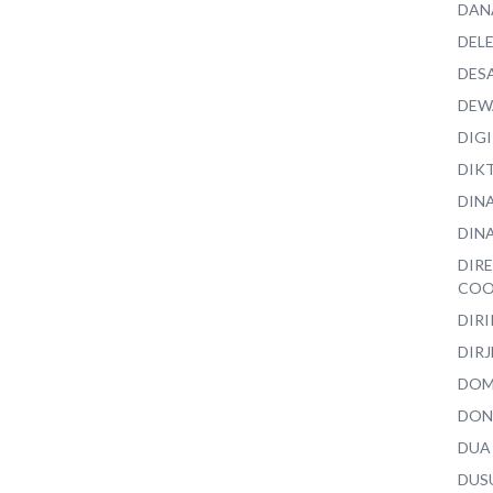
DAN
DEL
DES
DEW
DIG
DIK
DIN
DINA
DIR
COO
DIR
DIRJ
DO
DON
DUA
DUS