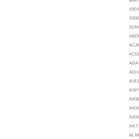
100 
200
50 
ABD
ACA
ACE
ADA
ADI
AIR 
AIS
AKS
AKS
AKS
AKT
AL 