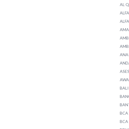
AL 
ALF
ALF
AMA
AMB
AMB
ANA
AND
ASE
AWA
BALI
BAN
BAN
BCA
BCA