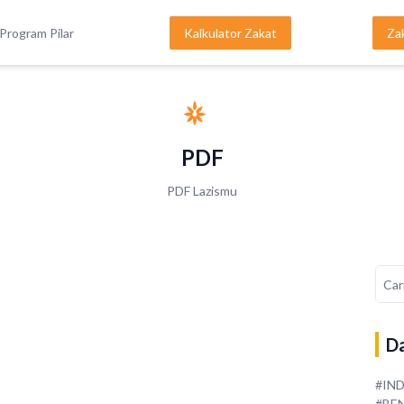
Program Pilar
Kalkulator Zakat
Za
PDF
PDF Lazismu
Da
#IN
#BE