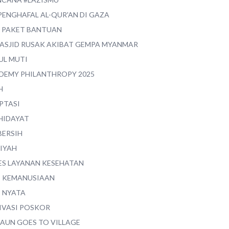
PENGHAFAL AL-QUR'AN DI GAZA
0 PAKET BANTUAN
MASJID RUSAK AKIBAT GEMPA MYANMAR
UL MUTI
DEMY PHILANTHROPY 2025
H
PTASI
 HIDAYAT
BERSIH
YIYAH
ES LAYANAN KESEHATAN
I KEMANUSIAAN
I NYATA
IVASI POSKOR
MAUN GOES TO VILLAGE