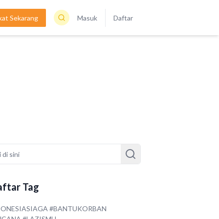
kat Sekarang
Masuk
Daftar
ftar Tag
DONESIASIAGA #BANTUKORBAN
NCANA #LAZISMU