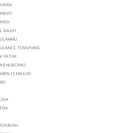
QURAN
AMART
AMIDI
L SALEH
ULANMU
ULANCE TERAPUNG
K YATIM
AR NUBOWO
SMEN 15 MASJID
RD
GKA
TEN
 SYARIAH