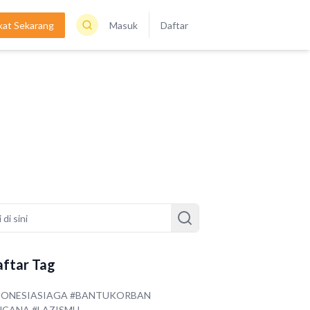
kat Sekarang
Masuk
Daftar
ftar Tag
DONESIASIAGA #BANTUKORBAN
NCANA #LAZISMU