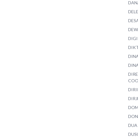
DAN
DEL
DES
DEW
DIG
DIK
DIN
DINA
DIR
COO
DIR
DIRJ
DO
DON
DUA
DUS