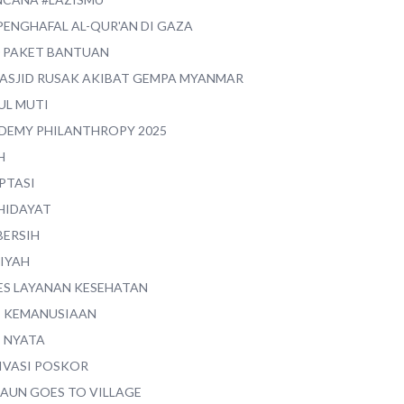
PENGHAFAL AL-QUR'AN DI GAZA
0 PAKET BANTUAN
MASJID RUSAK AKIBAT GEMPA MYANMAR
UL MUTI
DEMY PHILANTHROPY 2025
H
PTASI
 HIDAYAT
BERSIH
YIYAH
ES LAYANAN KESEHATAN
I KEMANUSIAAN
I NYATA
IVASI POSKOR
MAUN GOES TO VILLAGE