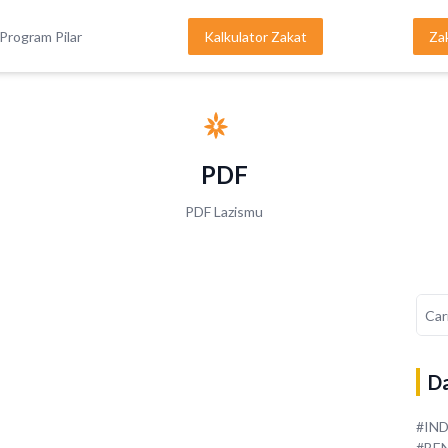
Program Pilar
Kalkulator Zakat
Za
PDF
PDF Lazismu
Da
#IN
#BE