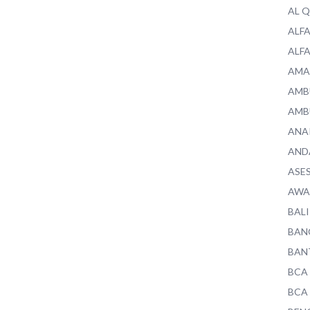
AL 
ALF
ALF
AMA
AMB
AMB
ANA
AND
ASE
AWA
BALI
BAN
BAN
BCA
BCA