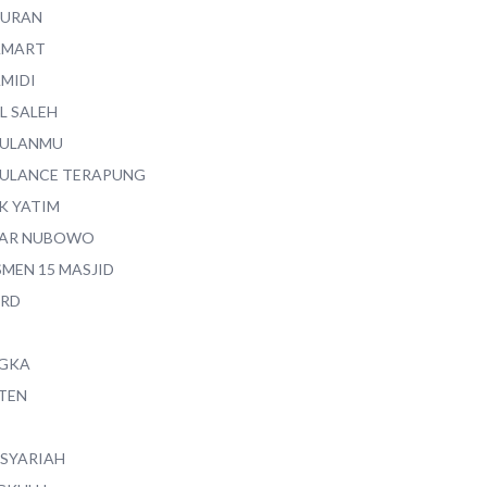
QURAN
AMART
AMIDI
L SALEH
ULANMU
ULANCE TERAPUNG
K YATIM
AR NUBOWO
SMEN 15 MASJID
RD
GKA
TEN
 SYARIAH