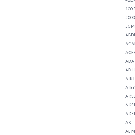
100 
200
50 
ABD
ACA
ACE
ADA
ADI
AIR 
AIS
AKS
AKS
AKS
AKT
AL 