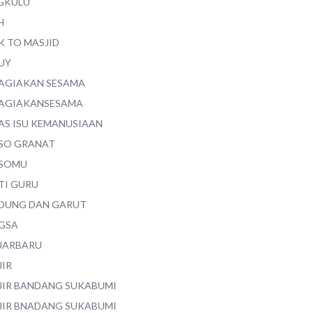
GKULU
H
K TO MASJID
UY
AGIAKAN SESAMA
AGIAKANSESAMA
AS ISU KEMANUSIAAN
SO GRANAT
SOMU
TI GURU
DUNG DAN GARUT
GSA
JARBARU
JIR
JIR BANDANG SUKABUMI
JIR BNADANG SUKABUMI