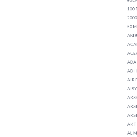
100 
200
50 
ABD
ACA
ACE
ADA
ADI
AIR 
AIS
AKS
AKS
AKS
AKT
AL 