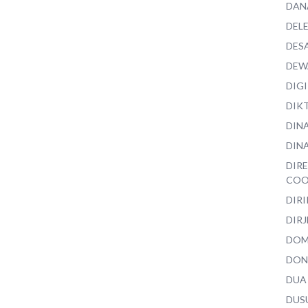
DAN
DEL
DES
DEW
DIG
DIK
DIN
DINA
DIR
COO
DIR
DIRJ
DO
DON
DUA
DUS