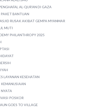
PENGHAFAL AL-QUR'AN DI GAZA
0 PAKET BANTUAN
MASJID RUSAK AKIBAT GEMPA MYANMAR
UL MUTI
DEMY PHILANTHROPY 2025
H
PTASI
 HIDAYAT
BERSIH
YIYAH
ES LAYANAN KESEHATAN
I KEMANUSIAAN
I NYATA
IVASI POSKOR
MAUN GOES TO VILLAGE