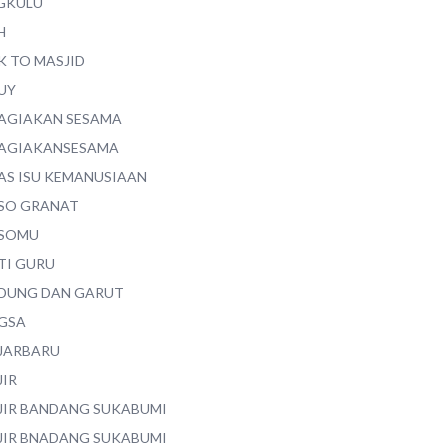
GKULU
H
K TO MASJID
UY
AGIAKAN SESAMA
AGIAKANSESAMA
AS ISU KEMANUSIAAN
SO GRANAT
SOMU
TI GURU
DUNG DAN GARUT
GSA
JARBARU
JIR
JIR BANDANG SUKABUMI
JIR BNADANG SUKABUMI