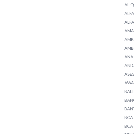
AL 
ALF
ALF
AMA
AMB
AMB
ANA
AND
ASE
AWA
BALI
BAN
BAN
BCA
BCA