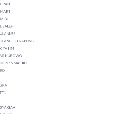
QURAN
AMART
AMIDI
L SALEH
ULANMU
ULANCE TERAPUNG
K YATIM
AR NUBOWO
SMEN 15 MASJID
RD
GKA
TEN
 SYARIAH