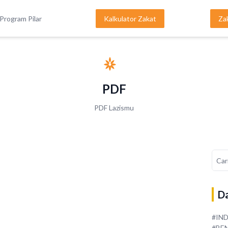
Program Pilar
Kalkulator Zakat
Za
PDF
PDF Lazismu
Da
#IN
#BE