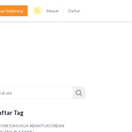
kat Sekarang
Masuk
Daftar
ftar Tag
DONESIASIAGA #BANTUKORBAN
NCANA #LAZISMU