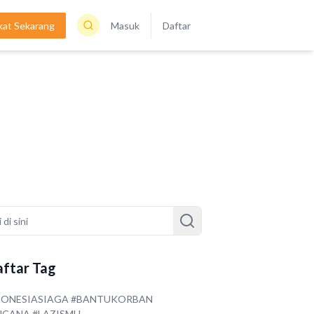
kat Sekarang
Masuk
Daftar
ftar Tag
DONESIASIAGA #BANTUKORBAN
NCANA #LAZISMU