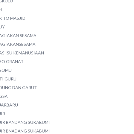
GKULU
H
K TO MASJID
UY
AGIAKAN SESAMA
AGIAKANSESAMA
AS ISU KEMANUSIAAN
SO GRANAT
SOMU
TI GURU
DUNG DAN GARUT
GSA
JARBARU
JIR
JIR BANDANG SUKABUMI
JIR BNADANG SUKABUMI