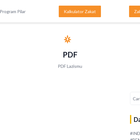
Program Pilar
Kalkulator Zakat
Za
PDF
PDF Lazismu
Da
#IN
#BE