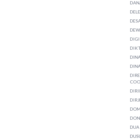
DAN
DEL
DES
DEW
DIG
DIK
DIN
DINA
DIR
COO
DIR
DIRJ
DO
DON
DUA
DUS