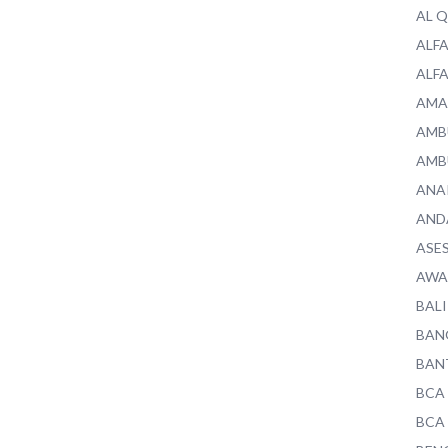
AL 
ALF
ALF
AMA
AMB
AMB
ANA
AND
ASE
AWA
BALI
BAN
BAN
BCA
BCA