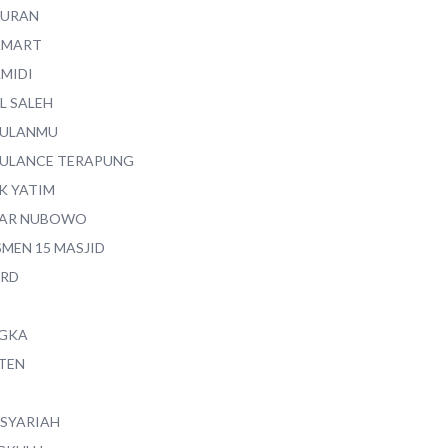
QURAN
AMART
AMIDI
L SALEH
ULANMU
ULANCE TERAPUNG
K YATIM
AR NUBOWO
SMEN 15 MASJID
RD
GKA
TEN
 SYARIAH