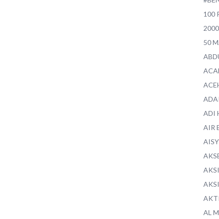
100 
200
50 
ABD
ACA
ACE
ADA
ADI
AIR 
AIS
AKS
AKS
AKS
AKT
AL 