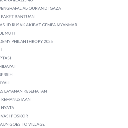
PENGHAFAL AL-QUR'AN DI GAZA
0 PAKET BANTUAN
MASJID RUSAK AKIBAT GEMPA MYANMAR
UL MUTI
DEMY PHILANTHROPY 2025
H
PTASI
 HIDAYAT
BERSIH
YIYAH
ES LAYANAN KESEHATAN
I KEMANUSIAAN
I NYATA
IVASI POSKOR
MAUN GOES TO VILLAGE