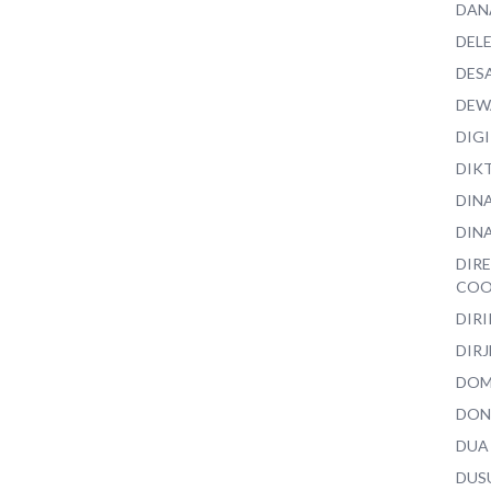
DAN
DEL
DES
DEW
DIG
DIK
DIN
DINA
DIR
COO
DIR
DIRJ
DO
DON
DUA
DUS