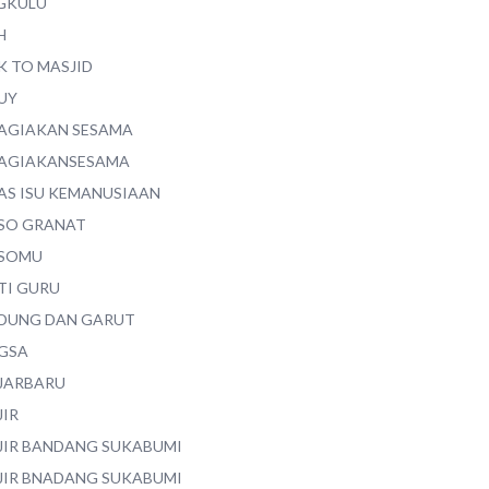
GKULU
H
K TO MASJID
UY
AGIAKAN SESAMA
AGIAKANSESAMA
AS ISU KEMANUSIAAN
SO GRANAT
SOMU
TI GURU
DUNG DAN GARUT
GSA
JARBARU
JIR
JIR BANDANG SUKABUMI
JIR BNADANG SUKABUMI