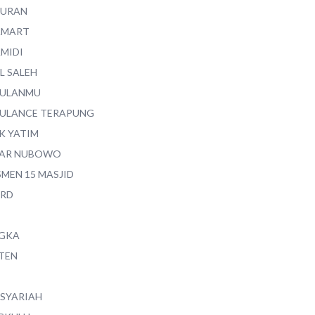
QURAN
AMART
AMIDI
L SALEH
ULANMU
ULANCE TERAPUNG
K YATIM
AR NUBOWO
SMEN 15 MASJID
RD
GKA
TEN
 SYARIAH