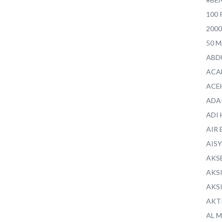
100 
200
50 
ABD
ACA
ACE
ADA
ADI
AIR 
AIS
AKS
AKS
AKS
AKT
AL 