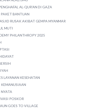
PENGHAFAL AL-QUR'AN DI GAZA
0 PAKET BANTUAN
MASJID RUSAK AKIBAT GEMPA MYANMAR
UL MUTI
DEMY PHILANTHROPY 2025
H
PTASI
 HIDAYAT
BERSIH
YIYAH
ES LAYANAN KESEHATAN
I KEMANUSIAAN
I NYATA
IVASI POSKOR
MAUN GOES TO VILLAGE