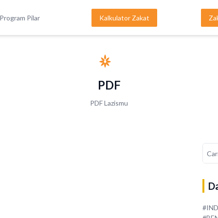
Program Pilar
Kalkulator Zakat
Za
PDF
PDF Lazismu
Da
#IN
#BE