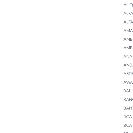
AL 
ALF
ALF
AMA
AMB
AMB
ANA
AND
ASE
AWA
BALI
BAN
BAN
BCA
BCA