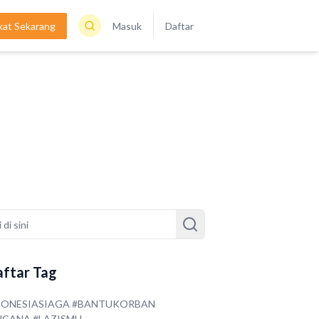
kat Sekarang
Masuk
Daftar
ftar Tag
DONESIASIAGA #BANTUKORBAN
NCANA #LAZISMU