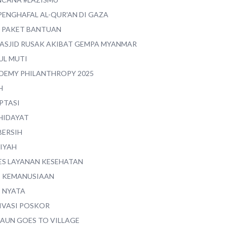
PENGHAFAL AL-QUR'AN DI GAZA
0 PAKET BANTUAN
MASJID RUSAK AKIBAT GEMPA MYANMAR
UL MUTI
DEMY PHILANTHROPY 2025
H
PTASI
 HIDAYAT
BERSIH
YIYAH
ES LAYANAN KESEHATAN
I KEMANUSIAAN
I NYATA
IVASI POSKOR
MAUN GOES TO VILLAGE