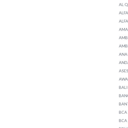
AL 
ALF
ALF
AMA
AMB
AMB
ANA
AND
ASE
AWA
BALI
BAN
BAN
BCA
BCA