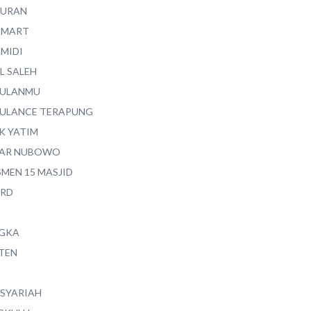
QURAN
AMART
AMIDI
L SALEH
ULANMU
ULANCE TERAPUNG
K YATIM
AR NUBOWO
SMEN 15 MASJID
RD
GKA
TEN
 SYARIAH