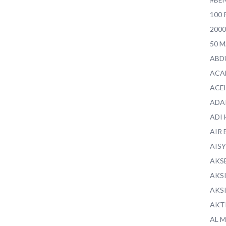
100 
200
50 
ABD
ACA
ACE
ADA
ADI
AIR 
AIS
AKS
AKS
AKS
AKT
AL 