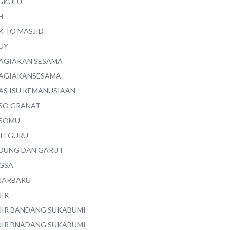
GKULU
H
K TO MASJID
UY
AGIAKAN SESAMA
AGIAKANSESAMA
AS ISU KEMANUSIAAN
SO GRANAT
SOMU
TI GURU
DUNG DAN GARUT
GSA
JARBARU
JIR
JIR BANDANG SUKABUMI
JIR BNADANG SUKABUMI