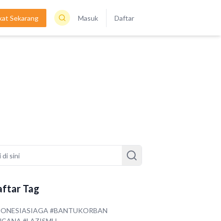
kat Sekarang
Masuk
Daftar
ftar Tag
DONESIASIAGA #BANTUKORBAN
NCANA #LAZISMU