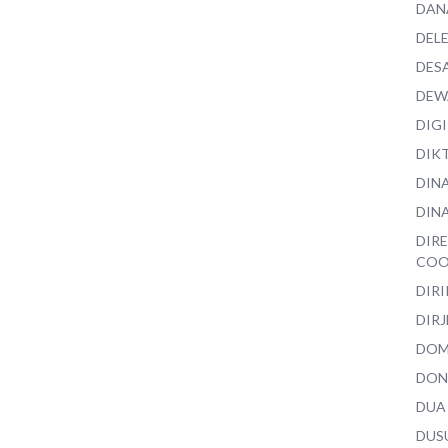
DAN
DEL
DES
DEW
DIG
DIK
DIN
DINA
DIR
COO
DIR
DIRJ
DO
DON
DUA
DUS