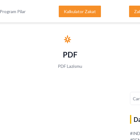
Program Pilar
Kalkulator Zakat
Za
PDF
PDF Lazismu
Da
#IN
#BE