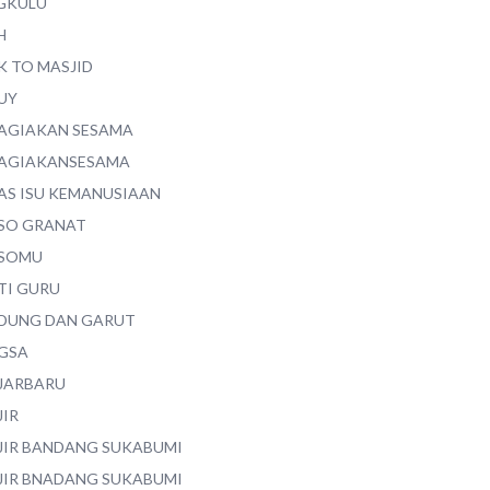
GKULU
H
K TO MASJID
UY
AGIAKAN SESAMA
AGIAKANSESAMA
AS ISU KEMANUSIAAN
SO GRANAT
SOMU
TI GURU
DUNG DAN GARUT
GSA
JARBARU
JIR
JIR BANDANG SUKABUMI
JIR BNADANG SUKABUMI