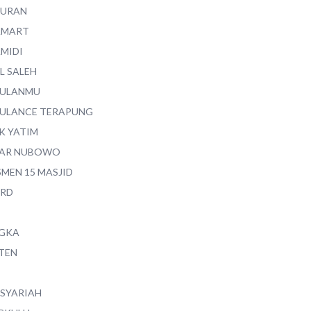
QURAN
AMART
AMIDI
L SALEH
ULANMU
ULANCE TERAPUNG
K YATIM
AR NUBOWO
SMEN 15 MASJID
RD
GKA
TEN
 SYARIAH