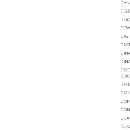
DAN
DEL
DES
DEW
DIG
DIK
DIN
DINA
DIR
COO
DIR
DIRJ
DO
DON
DUA
DUS