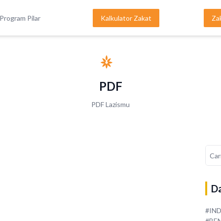
Program Pilar
Kalkulator Zakat
Za
PDF
PDF Lazismu
Da
#IN
#BE