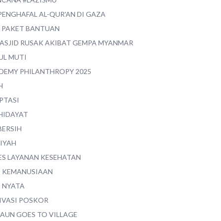
PENGHAFAL AL-QUR'AN DI GAZA
0 PAKET BANTUAN
MASJID RUSAK AKIBAT GEMPA MYANMAR
UL MUTI
DEMY PHILANTHROPY 2025
H
PTASI
 HIDAYAT
BERSIH
YIYAH
ES LAYANAN KESEHATAN
I KEMANUSIAAN
I NYATA
IVASI POSKOR
MAUN GOES TO VILLAGE