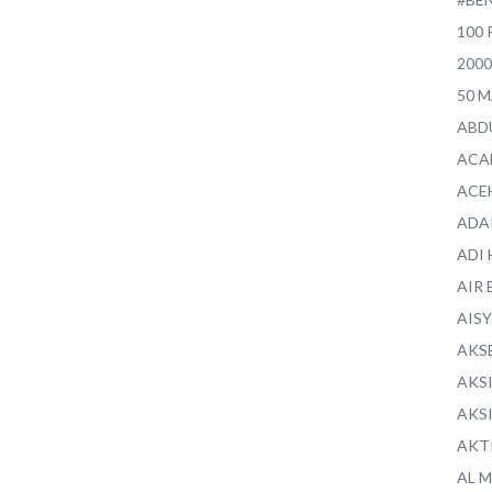
100 
200
50 
ABD
ACA
ACE
ADA
ADI
AIR 
AIS
AKS
AKS
AKS
AKT
AL 