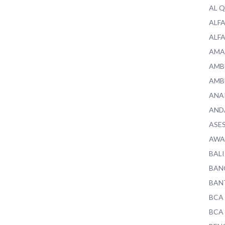
AL 
ALF
ALF
AMA
AMB
AMB
ANA
AND
ASE
AWA
BALI
BAN
BAN
BCA
BCA