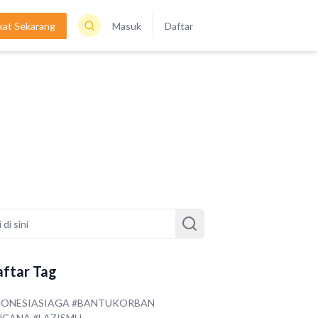
kat Sekarang
Masuk
Daftar
ftar Tag
DONESIASIAGA #BANTUKORBAN
NCANA #LAZISMU