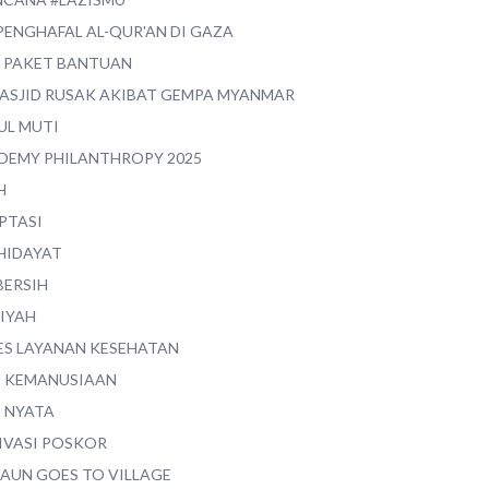
PENGHAFAL AL-QUR'AN DI GAZA
0 PAKET BANTUAN
MASJID RUSAK AKIBAT GEMPA MYANMAR
UL MUTI
DEMY PHILANTHROPY 2025
H
PTASI
 HIDAYAT
BERSIH
YIYAH
ES LAYANAN KESEHATAN
I KEMANUSIAAN
I NYATA
IVASI POSKOR
MAUN GOES TO VILLAGE