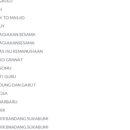
GKULU
H
K TO MASJID
UY
AGIAKAN SESAMA
AGIAKANSESAMA
AS ISU KEMANUSIAAN
SO GRANAT
SOMU
TI GURU
DUNG DAN GARUT
GSA
JARBARU
JIR
JIR BANDANG SUKABUMI
JIR BNADANG SUKABUMI