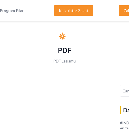
Program Pilar
Kalkulator Zakat
Za
PDF
PDF Lazismu
Da
#IN
#BE