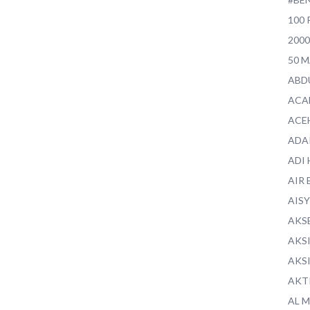
100 
200
50 
ABD
ACA
ACE
ADA
ADI
AIR 
AIS
AKS
AKS
AKS
AKT
AL 