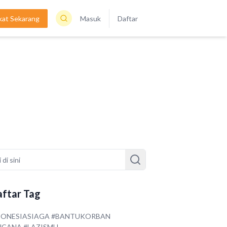
kat Sekarang
Masuk
Daftar
ftar Tag
DONESIASIAGA #BANTUKORBAN
NCANA #LAZISMU