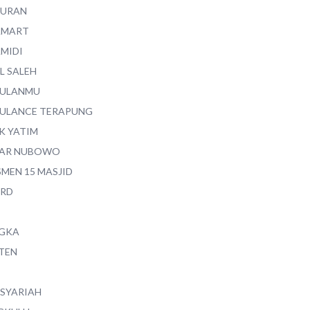
QURAN
AMART
AMIDI
L SALEH
ULANMU
ULANCE TERAPUNG
K YATIM
AR NUBOWO
SMEN 15 MASJID
RD
GKA
TEN
 SYARIAH