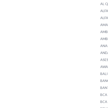
AL 
ALF
ALF
AMA
AMB
AMB
ANA
AND
ASE
AWA
BALI
BAN
BAN
BCA
BCA