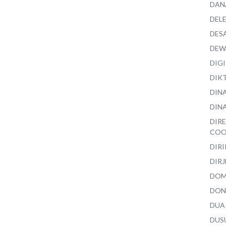
DAN
DEL
DES
DEW
DIG
DIK
DIN
DINA
DIR
COO
DIR
DIRJ
DO
DON
DUA
DUS