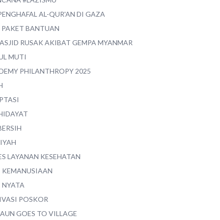
PENGHAFAL AL-QUR'AN DI GAZA
0 PAKET BANTUAN
MASJID RUSAK AKIBAT GEMPA MYANMAR
UL MUTI
DEMY PHILANTHROPY 2025
H
PTASI
 HIDAYAT
BERSIH
YIYAH
ES LAYANAN KESEHATAN
I KEMANUSIAAN
I NYATA
IVASI POSKOR
MAUN GOES TO VILLAGE