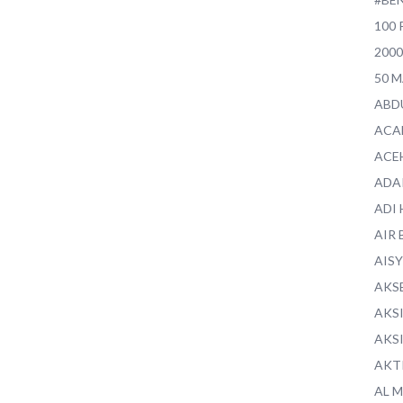
100 
200
50 
ABD
ACA
ACE
ADA
ADI
AIR 
AIS
AKS
AKS
AKS
AKT
AL 