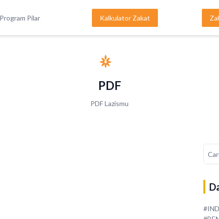
Program Pilar
Kalkulator Zakat
Za
PDF
PDF Lazismu
Da
#IN
#BE