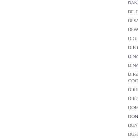
DAN
DEL
DES
DEW
DIG
DIK
DIN
DINA
DIR
COO
DIR
DIRJ
DO
DON
DUA
DUS