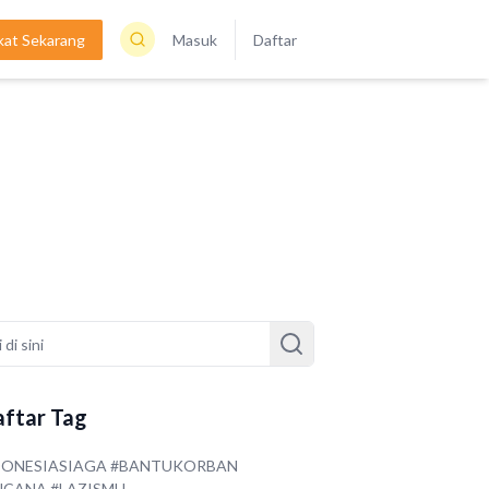
kat Sekarang
Masuk
Daftar
ftar Tag
DONESIASIAGA #BANTUKORBAN
NCANA #LAZISMU