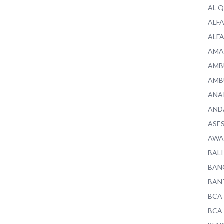
AL 
ALF
ALF
AMA
AMB
AMB
ANA
AND
ASE
AWA
BALI
BAN
BAN
BCA
BCA