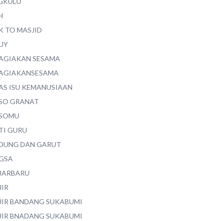
GKULU
H
K TO MASJID
UY
AGIAKAN SESAMA
AGIAKANSESAMA
AS ISU KEMANUSIAAN
SO GRANAT
SOMU
TI GURU
DUNG DAN GARUT
GSA
JARBARU
JIR
JIR BANDANG SUKABUMI
JIR BNADANG SUKABUMI