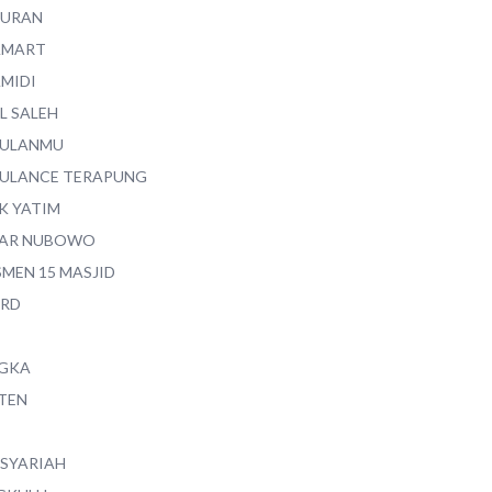
QURAN
AMART
AMIDI
L SALEH
ULANMU
ULANCE TERAPUNG
K YATIM
AR NUBOWO
SMEN 15 MASJID
RD
GKA
TEN
 SYARIAH