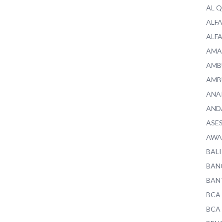
AL 
ALF
ALF
AMA
AMB
AMB
ANA
AND
ASE
AWA
BALI
BAN
BAN
BCA
BCA