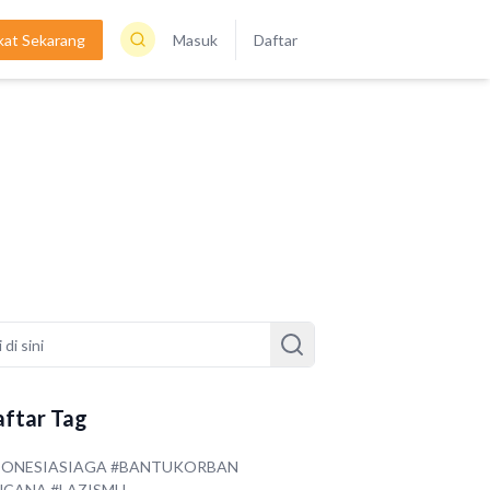
kat Sekarang
Masuk
Daftar
ftar Tag
DONESIASIAGA #BANTUKORBAN
NCANA #LAZISMU