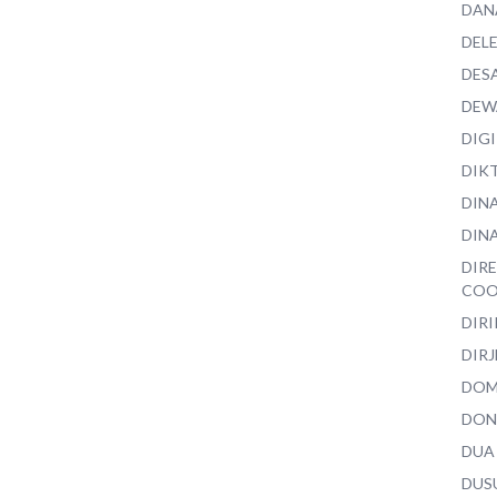
DAN
DEL
DES
DEW
DIG
DIK
DIN
DINA
DIR
COO
DIR
DIRJ
DO
DON
DUA
DUS