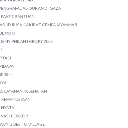
PENGHAFAL AL-QUR'AN DI GAZA
0 PAKET BANTUAN
MASJID RUSAK AKIBAT GEMPA MYANMAR
UL MUTI
DEMY PHILANTHROPY 2025
H
PTASI
 HIDAYAT
BERSIH
YIYAH
ES LAYANAN KESEHATAN
I KEMANUSIAAN
I NYATA
IVASI POSKOR
MAUN GOES TO VILLAGE