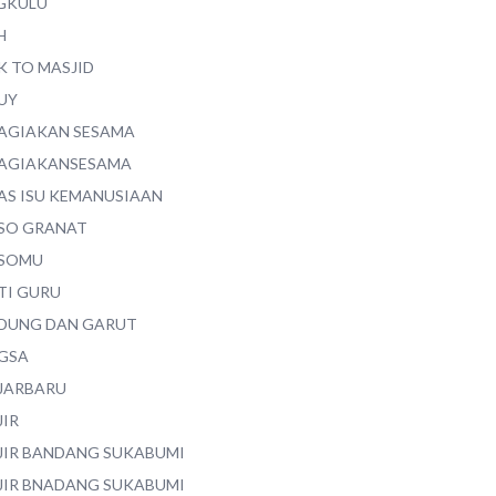
GKULU
H
K TO MASJID
UY
AGIAKAN SESAMA
AGIAKANSESAMA
AS ISU KEMANUSIAAN
SO GRANAT
SOMU
TI GURU
DUNG DAN GARUT
GSA
JARBARU
JIR
JIR BANDANG SUKABUMI
JIR BNADANG SUKABUMI