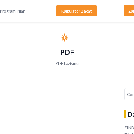
Program Pilar
Kalkulator Zakat
Za
PDF
PDF Lazismu
Da
#IN
#BE