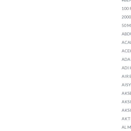
100 
200
50 
ABD
ACA
ACE
ADA
ADI
AIR 
AIS
AKS
AKS
AKS
AKT
AL 