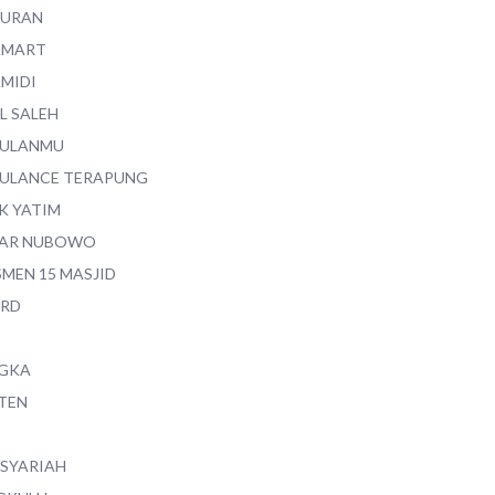
QURAN
AMART
AMIDI
L SALEH
ULANMU
ULANCE TERAPUNG
K YATIM
AR NUBOWO
SMEN 15 MASJID
RD
GKA
TEN
 SYARIAH