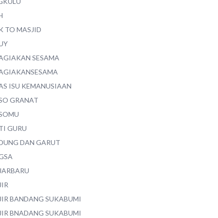
GKULU
H
K TO MASJID
UY
AGIAKAN SESAMA
AGIAKANSESAMA
AS ISU KEMANUSIAAN
SO GRANAT
SOMU
TI GURU
DUNG DAN GARUT
GSA
JARBARU
JIR
JIR BANDANG SUKABUMI
JIR BNADANG SUKABUMI