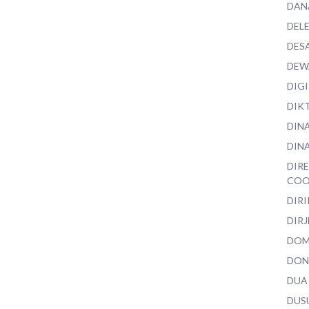
DAN
DEL
DES
DEW
DIG
DIK
DIN
DINA
DIR
COO
DIR
DIRJ
DO
DON
DUA
DUS