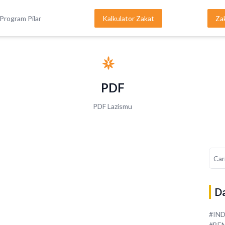
Program Pilar
Kalkulator Zakat
Za
PDF
PDF Lazismu
Da
#IN
#BE