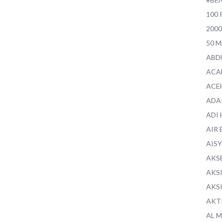
100 
200
50 
ABD
ACA
ACE
ADA
ADI
AIR 
AIS
AKS
AKS
AKS
AKT
AL 