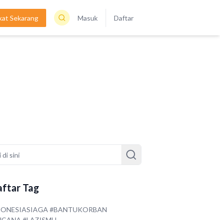
kat Sekarang
Masuk
Daftar
ftar Tag
DONESIASIAGA #BANTUKORBAN
NCANA #LAZISMU