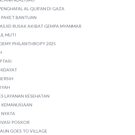
PENGHAFAL AL-QUR'AN DI GAZA
0 PAKET BANTUAN
MASJID RUSAK AKIBAT GEMPA MYANMAR
UL MUTI
DEMY PHILANTHROPY 2025
H
PTASI
 HIDAYAT
BERSIH
YIYAH
ES LAYANAN KESEHATAN
I KEMANUSIAAN
I NYATA
IVASI POSKOR
MAUN GOES TO VILLAGE