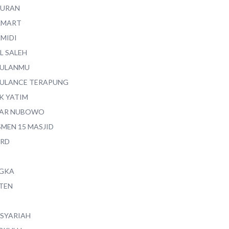
QURAN
AMART
AMIDI
L SALEH
ULANMU
ULANCE TERAPUNG
K YATIM
AR NUBOWO
SMEN 15 MASJID
RD
GKA
TEN
 SYARIAH