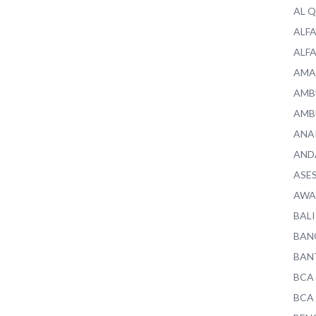
AL 
ALF
ALF
AMA
AMB
AMB
ANA
AND
ASE
AWA
BALI
BAN
BAN
BCA
BCA