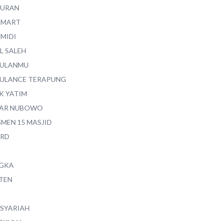
QURAN
AMART
AMIDI
L SALEH
ULANMU
ULANCE TERAPUNG
K YATIM
AR NUBOWO
SMEN 15 MASJID
RD
GKA
TEN
 SYARIAH