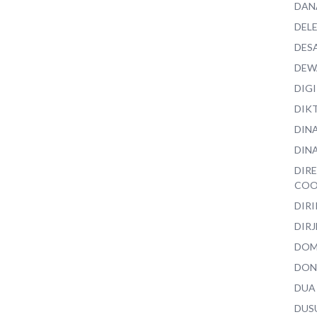
DAN
DEL
DES
DEW
DIG
DIK
DIN
DINA
DIR
COO
DIR
DIRJ
DO
DON
DUA
DUS