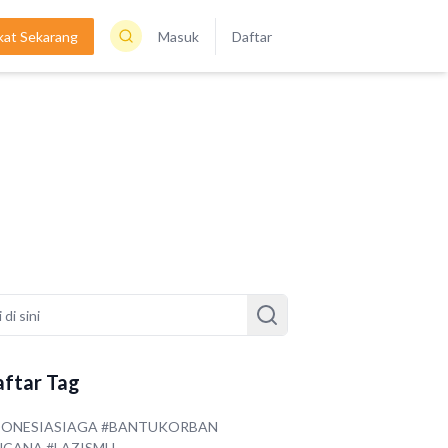
kat Sekarang
Masuk
Daftar
ftar Tag
DONESIASIAGA #BANTUKORBAN
NCANA #LAZISMU