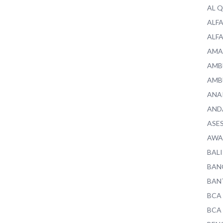
AL 
ALF
ALF
AMA
AMB
AMB
ANA
AND
ASE
AWA
BALI
BAN
BAN
BCA
BCA