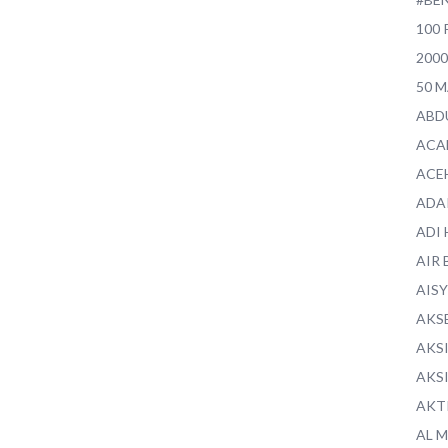
100 
200
50 
ABD
ACA
ACE
ADA
ADI
AIR 
AIS
AKS
AKS
AKS
AKT
AL 