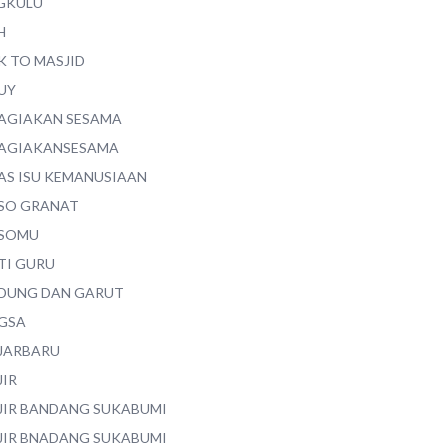
GKULU
H
K TO MASJID
UY
AGIAKAN SESAMA
AGIAKANSESAMA
AS ISU KEMANUSIAAN
SO GRANAT
SOMU
TI GURU
DUNG DAN GARUT
GSA
JARBARU
JIR
JIR BANDANG SUKABUMI
JIR BNADANG SUKABUMI