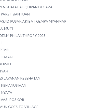
PENGHAFAL AL-QUR'AN DI GAZA
0 PAKET BANTUAN
MASJID RUSAK AKIBAT GEMPA MYANMAR
UL MUTI
DEMY PHILANTHROPY 2025
H
PTASI
 HIDAYAT
BERSIH
YIYAH
ES LAYANAN KESEHATAN
I KEMANUSIAAN
I NYATA
IVASI POSKOR
MAUN GOES TO VILLAGE