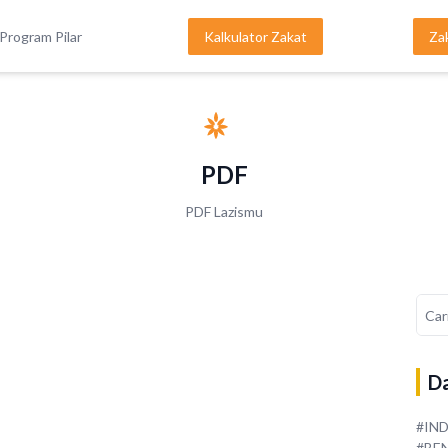
Program Pilar
Kalkulator Zakat
Za
PDF
PDF Lazismu
Da
#IN
#BE