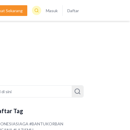
kat Sekarang
Masuk
Daftar
ftar Tag
DONESIASIAGA #BANTUKORBAN
NCANA #LAZISMU