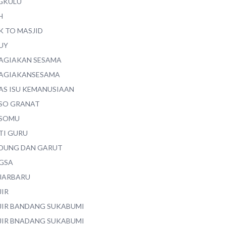
GKULU
H
K TO MASJID
UY
AGIAKAN SESAMA
AGIAKANSESAMA
AS ISU KEMANUSIAAN
SO GRANAT
SOMU
TI GURU
DUNG DAN GARUT
GSA
JARBARU
JIR
JIR BANDANG SUKABUMI
JIR BNADANG SUKABUMI