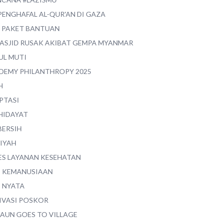
PENGHAFAL AL-QUR'AN DI GAZA
0 PAKET BANTUAN
MASJID RUSAK AKIBAT GEMPA MYANMAR
UL MUTI
DEMY PHILANTHROPY 2025
H
PTASI
 HIDAYAT
BERSIH
YIYAH
ES LAYANAN KESEHATAN
I KEMANUSIAAN
I NYATA
IVASI POSKOR
MAUN GOES TO VILLAGE