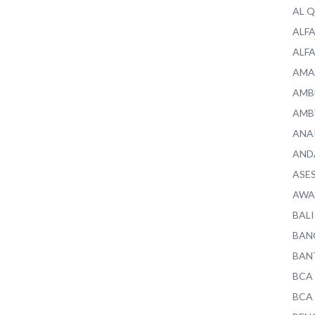
AL 
ALF
ALF
AMA
AMB
AMB
ANA
AND
ASE
AWA
BALI
BAN
BAN
BCA
BCA