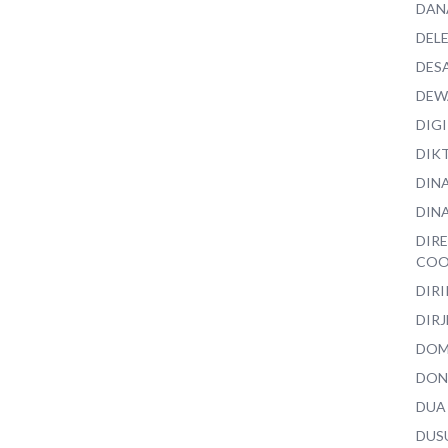
DAN
DEL
DES
DEW
DIG
DIK
DIN
DINA
DIR
COO
DIR
DIRJ
DO
DON
DUA
DUS