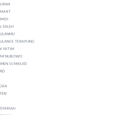
QURAN
AMART
AMIDI
L SALEH
ULANMU
ULANCE TERAPUNG
K YATIM
AR NUBOWO
SMEN 15 MASJID
RD
GKA
TEN
 SYARIAH