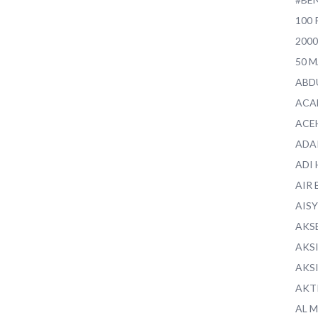
100 
200
50 
ABD
ACA
ACE
ADA
ADI
AIR 
AIS
AKS
AKS
AKS
AKT
AL 