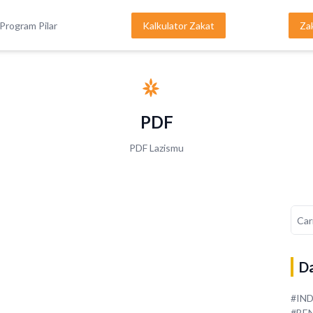
Program Pilar
Kalkulator Zakat
Za
PDF
PDF Lazismu
Da
#IN
#BE